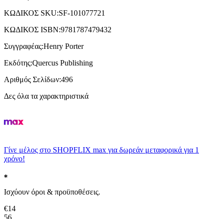
ΚΩΔΙΚΟΣ SKU
:
SF-101077721
ΚΩΔΙΚΟΣ ISBN
:
9781787479432
Συγγραφέας
:
Henry Porter
Εκδότης
:
Quercus Publishing
Αριθμός Σελίδων
:
496
Δες όλα τα χαρακτηριστικά
Γίνε μέλος στο SHOPFLIX max για δωρεάν μεταφορικά για 1
χρόνο!
Ισχύουν όροι & προϋποθέσεις.
€
14
56