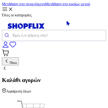
Μετάβαση στο περιεχόμενο
Μετάβαση στο κυρίως μενού
Όλες οι κατηγορίες
Πίσω
Καλάθι αγορών
Αφαίρεση όλων