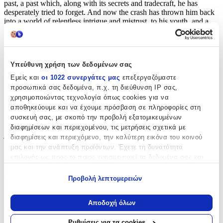
past, a past which, along with its secrets and tradecraft, he has
desperately tried to forget. And now the crash has thrown him back
into a world of relentless intrigue and mistrust, to his youth, and a
life-changing love affair…
Χαρακτηριστικά
Υπεύθυνη χρήση των δεδομένων σας
Συγγραφέας
:
Εμείς και
οι 1022 συνεργάτες μας
επεξεργαζόμαστε
προσωπικά σας δεδομένα, π.χ. τη διεύθυνση IP σας,
Henry Porter
χρησιμοποιώντας τεχνολογία όπως cookies για να
Εκδότης
:
αποθηκεύουμε και να έχουμε πρόσβαση σε πληροφορίες στη
συσκευή σας, με σκοπό την προβολή εξατομικευμένων
Quercus Publishing
διαφημίσεων και περιεχομένου, τις μετρήσεις σχετικά με
διαφημίσεις και περιεχόμενο, την καλύτερη εικόνα του κοινού
Έτος Έκδοσης
:
μας και την ανάπτυξη προϊόντων. Έχετε τη δυνατότητα
2019
επιλογής ως προς το ποιος χρησιμοποιεί τα δεδομένα σας και
για ποιους σκοπούς.
Αριθμός Σελίδων
:
Προβολή λεπτομερειών
Εάν μας επιτρέπετε, θα θέλαμε επίσης:
496
Να συλλέξουμε πληροφορίες σχετικά με τη γεωγραφική
Αποδοχή όλων
Διαστάσεις
:
σας τοποθεσία, οι οποίες μπορεί να είναι ακριβείς σε
απόσταση μερικών μέτρων
Ρυθμίσεις για τα cookies