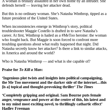
A woman is brutally assaulted in her own home by an intruder. She
defends herself — leaving her attacker dead.
But this is no ordinary woman. She’s Natasha Winthrop, tipped as a
future president of the United States.
When inconsistencies emerge in Winthrop’s story, political
troubleshooter Maggie Costello is drafted in to save Natasha’s
career. At first, Winthrop is hailed as a #MeToo heroine: the woman
who fought back. But Maggie is soon forced to confront more
troubling questions about what really happened that night. Did
Natasha secretly know her attacker? Is there a link to similar attacks,
in America and around the world?
Who is Natasha Winthrop — and what is she capable of?
Praise for
To Kill a Man
:
‘Ingenious plot twists and insights into political campaigning,
the Me Too movement and the darker side of the internet…this
[is a] topical and thought-provoking thriller
‘ The Times
‘Completely gripping and original. Sam Bourne puts female
anger, vengeance and power at the centre of this, his latest and
to my mind most exciting novel, to thrillingly cathartic effect’
Hadley Freeman