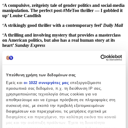
‘A compulsive, zeitgeisty tale of gender politics and social-media
manipulation. The perfect post-#MeToo thriller — I gobbled it
up’ Louise Candlish
‘A strikingly good thriller with a contemporary feel’
Daily Mail
‘A thrilling and involving mystery that provides a masterclass
on American politics, but also has a real human story at its
heart’
Sunday Express
‘An absorbing and timely thriller’
Irish Independent
Χαρακτηριστικά
Υπεύθυνη χρήση των δεδομένων σας
Συγγραφέας
:
Εμείς και
οι 1022 συνεργάτες μας
επεξεργαζόμαστε
προσωπικά σας δεδομένα, π.χ. τη διεύθυνση IP σας,
Sam Bourne
χρησιμοποιώντας τεχνολογία όπως cookies για να
Εκδότης
:
αποθηκεύουμε και να έχουμε πρόσβαση σε πληροφορίες στη
συσκευή σας, με σκοπό την προβολή εξατομικευμένων
Quercus Publishing
διαφημίσεων και περιεχομένου, τις μετρήσεις σχετικά με
διαφημίσεις και περιεχόμενο, την καλύτερη εικόνα του κοινού
Ημερομηνία Έκδοσης
:
μας και την ανάπτυξη προϊόντων. Έχετε τη δυνατότητα
19/03/2020