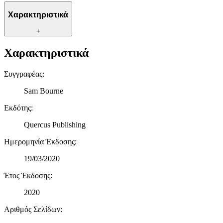
διαφημίσεων και περιεχομένου, τις μετρήσεις σχετικά με
Χαρακτηριστικά
διαφημίσεις και περιεχόμενο, την καλύτερη εικόνα του κοινού
μας και την ανάπτυξη προϊόντων. Επίσης, κοινοποιούμε
+
πληροφορίες σχετικά με την από μέρους σας χρήση της
τοποθεσίας μας στους συνεργάτες μέσων κοινωνικής
Χαρακτηριστικά
δικτύωσης, διαφημίσεων και ανάλυσης.
Συγγραφέας
:
Sam Bourne
Εκδότης
:
Quercus Publishing
Ημερομηνία Έκδοσης
:
19/03/2020
Έτος Έκδοσης
:
2020
Αριθμός Σελίδων
: