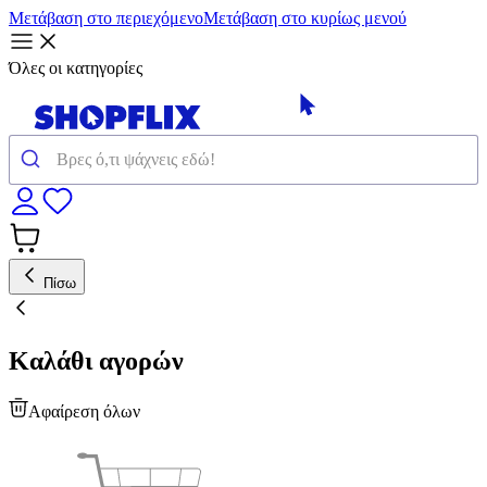
Μετάβαση στο περιεχόμενο
Μετάβαση στο κυρίως μενού
Όλες οι κατηγορίες
Πίσω
Καλάθι αγορών
Αφαίρεση όλων