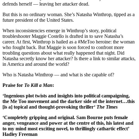
defends herself — leaving her attacker dead.
But this is no ordinary woman. She’s Natasha Winthrop, tipped as a
future president of the United States.
When inconsistencies emerge in Winthrop’s story, political
troubleshooter Maggie Costello is drafted in to save Natasha’s
career. At first, Winthrop is hailed as a #MeToo heroine: the woman
who fought back. But Maggie is soon forced to confront more
troubling questions about what really happened that night. Did
Natasha secretly know her attacker? Is there a link to similar attacks,
in America and around the world?
Who is Natasha Winthrop — and what is she capable of?
Praise for
To Kill a Man
:
‘Ingenious plot twists and insights into political campaigning,
the Me Too movement and the darker side of the internet…this
[is a] topical and thought-provoking thriller
‘ The Times
‘Completely gripping and original. Sam Bourne puts female
anger, vengeance and power at the centre of this, his latest and
to my mind most exciting novel, to thrillingly cathartic effect’
Hadley Freeman