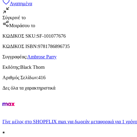
Αγαπημένα
Σύγκρινέ το
Μοιράσου το
ΚΩΔΙΚΟΣ SKU
:
SF-101077676
ΚΩΔΙΚΟΣ ISBN
:
9781786896735
Συγγραφέας
:
Ambrose Parry
Εκδότης
:
Black Thorn
Αριθμός Σελίδων
:
416
Δες όλα τα χαρακτηριστικά
Γίνε μέλος στο SHOPFLIX max για δωρεάν μεταφορικά για 1 χρόνο