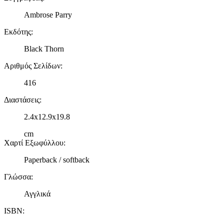
Ambrose Parry
Εκδότης
:
Black Thorn
Αριθμός Σελίδων
:
416
Διαστάσεις
:
2.4x12.9x19.8
cm
Χαρτί Εξωφύλλου
:
Paperback / softback
Γλώσσα
:
Αγγλικά
ISBN
: