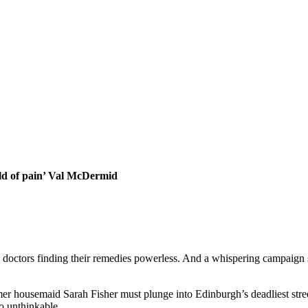
rld of pain’ Val McDermid
th doctors finding their remedies powerless. And a whispering campaign
r housemaid Sarah Fisher must plunge into Edinburgh’s deadliest stree
so unthinkable.