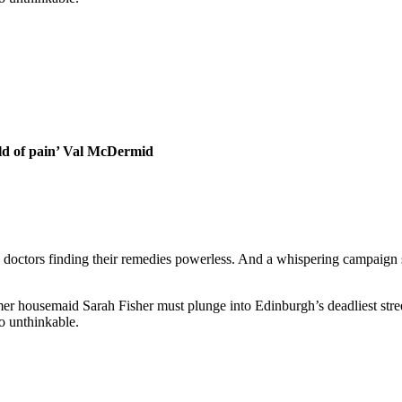
rld of pain’ Val McDermid
th doctors finding their remedies powerless. And a whispering campaign
r housemaid Sarah Fisher must plunge into Edinburgh’s deadliest stree
so unthinkable.