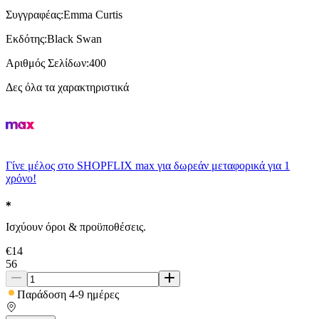
Συγγραφέας
:
Emma Curtis
Εκδότης
:
Black Swan
Αριθμός Σελίδων
:
400
Δες όλα τα χαρακτηριστικά
Γίνε μέλος στο SHOPFLIX max για δωρεάν μεταφορικά για 1
χρόνο!
Ισχύουν όροι & προϋποθέσεις.
€
14
56
Παράδοση 4-9 ημέρες