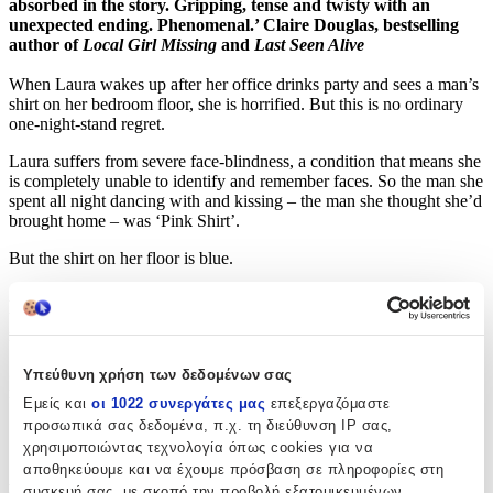
absorbed in the story. Gripping, tense and twisty with an
unexpected ending. Phenomenal.’ Claire Douglas, bestselling
author of
Local Girl Missing
and
Last Seen Alive
When Laura wakes up after her office drinks party and sees a man’s
shirt on her bedroom floor, she is horrified. But this is no ordinary
one-night-stand regret.
Laura suffers from severe face-blindness, a condition that means she
is completely unable to identify and remember faces. So the man she
spent all night dancing with and kissing – the man she thought she’d
brought home – was ‘Pink Shirt’.
But the shirt on her floor is blue.
And now Laura must go to work every day, and face the man who
took advantage of her condition. The man she has no way of
recognising.
She doesn’t know who he is . . . but when she finds him she’ll
Υπεύθυνη χρήση των δεδομένων σας
make him pay.
Εμείς και
οι 1022 συνεργάτες μας
επεξεργαζόμαστε
προσωπικά σας δεδομένα, π.χ. τη διεύθυνση IP σας,
*****
χρησιμοποιώντας τεχνολογία όπως cookies για να
‘A clever ‘who dunnit’ with a
twist that almost made me miss my
αποθηκεύουμε και να έχουμε πρόσβαση σε πληροφορίες στη
flight.
‘ Jane Corry, bestselling author of
My Husband’s Wife
and
The
συσκευή σας, με σκοπό την προβολή εξατομικευμένων