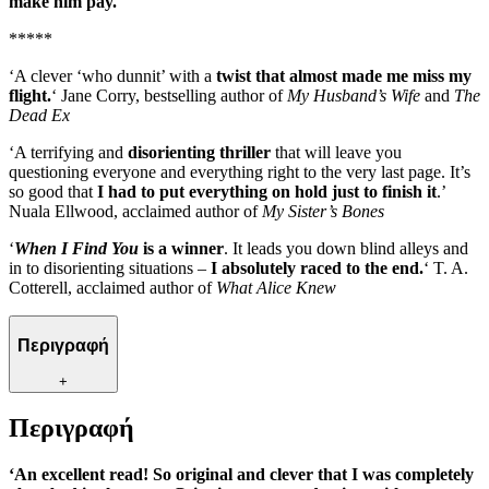
make him pay.
*****
‘A clever ‘who dunnit’ with a
twist that almost made me miss my
flight.
‘ Jane Corry, bestselling author of
My Husband’s Wife
and
The
Dead Ex
‘A terrifying and
disorienting thriller
that will leave you
questioning everyone and everything right to the very last page. It’s
so good that
I had to put everything on hold just to finish it
.’
Nuala Ellwood, acclaimed author of
My Sister’s Bones
‘
When I Find You
is a winner
. It leads you down blind alleys and
in to disorienting situations –
I absolutely raced to the end.
‘ T. A.
Cotterell, acclaimed author of
What Alice Knew
Περιγραφή
+
Περιγραφή
‘An excellent read! So original and clever that I was completely