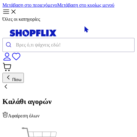
Μετάβαση στο περιεχόμενο
Μετάβαση στο κυρίως μενού
Όλες οι κατηγορίες
Πίσω
Καλάθι αγορών
Αφαίρεση όλων