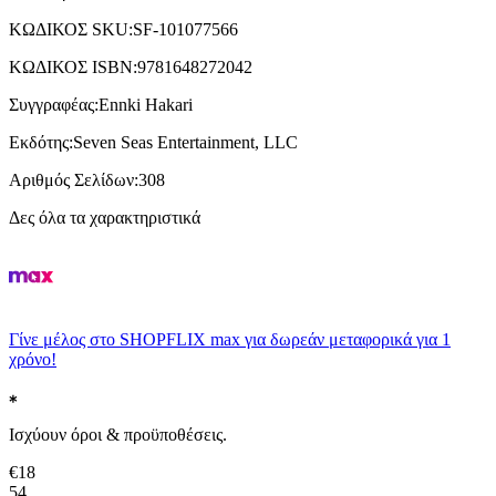
ΚΩΔΙΚΟΣ SKU
:
SF-101077566
ΚΩΔΙΚΟΣ ISBN
:
9781648272042
Συγγραφέας
:
Ennki Hakari
Εκδότης
:
Seven Seas Entertainment, LLC
Αριθμός Σελίδων
:
308
Δες όλα τα χαρακτηριστικά
Γίνε μέλος στο SHOPFLIX max για δωρεάν μεταφορικά για 1
χρόνο!
Ισχύουν όροι & προϋποθέσεις.
€
18
54