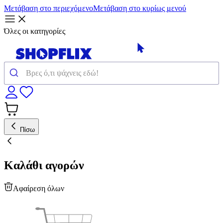
Μετάβαση στο περιεχόμενο
Μετάβαση στο κυρίως μενού
Όλες οι κατηγορίες
Πίσω
Καλάθι αγορών
Αφαίρεση όλων