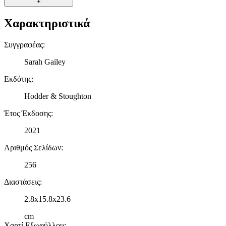
+
πληροφορίες σχετικά με την από μέρους σας χρήση της
τοποθεσίας μας στους συνεργάτες μέσων κοινωνικής
Χαρακτηριστικά
δικτύωσης, διαφημίσεων και ανάλυσης.
Συγγραφέας
:
Sarah Gailey
Εκδότης
:
Hodder & Stoughton
Έτος Έκδοσης
:
2021
Αριθμός Σελίδων
:
256
Διαστάσεις
:
2.8x15.8x23.6
cm
Χαρτί Εξωφύλλου
: