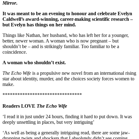
Mirror
.
It was meant to be an evening to honour and celebrate Evelyn
Caldwell’s award-winning, career-making scientific research –
but Evelyn has things on her mind.
Things like Nathan, her husband, who has left her for a younger,
better, newer woman. A woman who is now pregnant – but
shouldn’t be – and is strikingly familiar. Too familiar to be a
coincidence.
A woman who shouldn’t exist.
The Echo Wife
is a propulsive new novel from an international rising
star about identity, murder, and the choices society forces women to
make.
********************************
Readers LOVE
The Echo Wife
‘I read it in just under 24 hours, finding it hard to put down. It was
deeply unsettling in places, but very intriguing’
‘As well as being a generally intriguing read, there are some jaw-
dropping twists and shockers that I absolutely didn’t see coming,