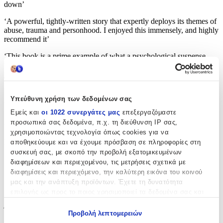
down’
‘A powerful, tightly-written story that expertly deploys its themes of
abuse, trauma and personhood. I enjoyed this immensely, and highly
recommend it’
‘This book is a prime example of what a psychological suspense
thriller should be! By far, it’s my favourite thriller read so far this
year’
‘I was enthralled from early on – the author littered little bits of
Υπεύθυνη χρήση των δεδομένων σας
intrigue and then delivered a great twist which meant I was hooked’
Εμείς και
οι 1022 συνεργάτες μας
επεξεργαζόμαστε
Χαρακτηριστικά
προσωπικά σας δεδομένα, π.χ. τη διεύθυνση IP σας,
χρησιμοποιώντας τεχνολογία όπως cookies για να
Συγγραφέας
:
αποθηκεύουμε και να έχουμε πρόσβαση σε πληροφορίες στη
συσκευή σας, με σκοπό την προβολή εξατομικευμένων
Sarah Gailey
διαφημίσεων και περιεχομένου, τις μετρήσεις σχετικά με
διαφημίσεις και περιεχόμενο, την καλύτερη εικόνα του κοινού
Εκδότης
:
μας και την ανάπτυξη προϊόντων. Έχετε τη δυνατότητα
επιλογής ως προς το ποιος χρησιμοποιεί τα δεδομένα σας και
Hodder & Stoughton
για ποιους σκοπούς.
Έτος Έκδοσης
:
Προβολή λεπτομερειών
Εάν μας επιτρέπετε, θα θέλαμε επίσης: