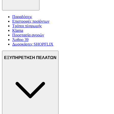
Παραδόσεις
Επιστροφές προϊόντων
Τρόποι πληρωμής
Klarna
Προστασία αγορών
Άρθρο 39
Δωροκάρτες SHOPFLIX
ΕΞΥΠΗΡΕΤΗΣΗ ΠΕΛΑΤΩΝ