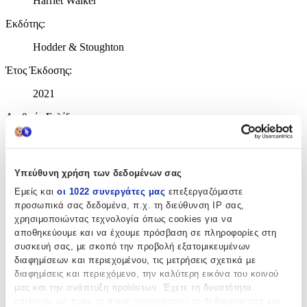
Harriet Walker
Εκδότης
:
Hodder & Stoughton
Έτος Έκδοσης
:
2021
Αριθμός Σελίδων
:
384
Διαστάσεις
:
Υπεύθυνη χρήση των δεδομένων σας
3.8x16x24
Εμείς και
οι 1022 συνεργάτες μας
επεξεργαζόμαστε
προσωπικά σας δεδομένα, π.χ. τη διεύθυνση IP σας,
cm
χρησιμοποιώντας τεχνολογία όπως cookies για να
Χαρτί Εξωφύλλου
:
αποθηκεύουμε και να έχουμε πρόσβαση σε πληροφορίες στη
Hardback
συσκευή σας, με σκοπό την προβολή εξατομικευμένων
διαφημίσεων και περιεχομένου, τις μετρήσεις σχετικά με
Γλώσσα
:
διαφημίσεις και περιεχόμενο, την καλύτερη εικόνα του κοινού
μας και την ανάπτυξη προϊόντων. Έχετε τη δυνατότητα
Αγγλικά
επιλογής ως προς το ποιος χρησιμοποιεί τα δεδομένα σας και