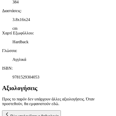
384
διαφημίσεων και περιεχομένου, τις μετρήσεις σχετικά με
διαφημίσεις και περιεχόμενο, την καλύτερη εικόνα του κοινού
Διαστάσεις
:
μας και την ανάπτυξη προϊόντων. Επίσης, κοινοποιούμε
πληροφορίες σχετικά με την από μέρους σας χρήση της
3.8x16x24
τοποθεσίας μας στους συνεργάτες μέσων κοινωνικής
cm
δικτύωσης, διαφημίσεων και ανάλυσης.
Χαρτί Εξωφύλλου
:
Hardback
Γλώσσα
:
Αγγλικά
ISBN
:
9781529304053
Αξιολογήσεις
Προς το παρόν δεν υπάρχουν άλλες αξιολογήσεις. Όταν
προστεθούν, θα εμφανιστούν εδώ.