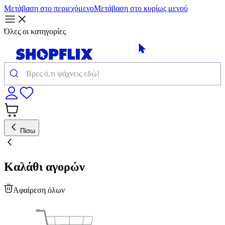
Μετάβαση στο περιεχόμενο
Μετάβαση στο κυρίως μενού
Όλες οι κατηγορίες
Πίσω
Καλάθι αγορών
Αφαίρεση όλων