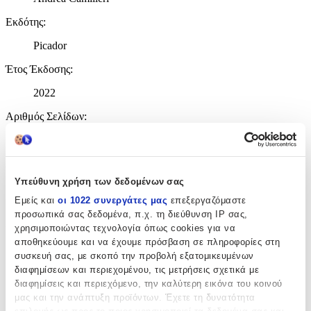
Εκδότης
:
Picador
Έτος Έκδοσης
:
2022
Αριθμός Σελίδων
:
288
Διαστάσεις
:
Υπεύθυνη χρήση των δεδομένων σας
2.2x13x19.7
Εμείς και
οι 1022 συνεργάτες μας
επεξεργαζόμαστε
cm
προσωπικά σας δεδομένα, π.χ. τη διεύθυνση IP σας,
Χαρτί Εξωφύλλου
:
χρησιμοποιώντας τεχνολογία όπως cookies για να
αποθηκεύουμε και να έχουμε πρόσβαση σε πληροφορίες στη
Paperback / softback
συσκευή σας, με σκοπό την προβολή εξατομικευμένων
διαφημίσεων και περιεχομένου, τις μετρήσεις σχετικά με
Γλώσσα
:
διαφημίσεις και περιεχόμενο, την καλύτερη εικόνα του κοινού
Αγγλικά
μας και την ανάπτυξη προϊόντων. Έχετε τη δυνατότητα