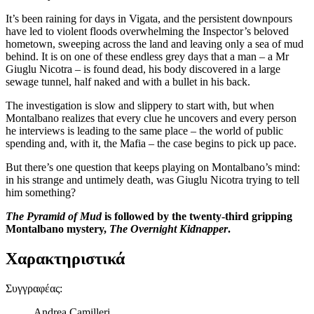
It’s been raining for days in Vigata, and the persistent downpours
have led to violent floods overwhelming the Inspector’s beloved
hometown, sweeping across the land and leaving only a sea of mud
behind. It is on one of these endless grey days that a man – a Mr
Giuglu Nicotra – is found dead, his body discovered in a large
sewage tunnel, half naked and with a bullet in his back.
The investigation is slow and slippery to start with, but when
Montalbano realizes that every clue he uncovers and every person
he interviews is leading to the same place – the world of public
spending and, with it, the Mafia – the case begins to pick up pace.
But there’s one question that keeps playing on Montalbano’s mind:
in his strange and untimely death, was Giuglu Nicotra trying to tell
him something?
The Pyramid of Mud
is followed by the twenty-third gripping
Montalbano mystery,
The Overnight Kidnapper
.
Χαρακτηριστικά
Συγγραφέας
:
Andrea Camilleri