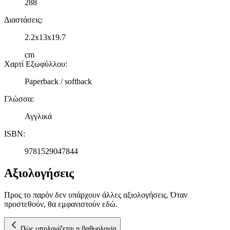
288
διαφημίσεων και περιεχομένου, τις μετρήσεις σχετικά με
Διαστάσεις
:
διαφημίσεις και περιεχόμενο, την καλύτερη εικόνα του κοινού
μας και την ανάπτυξη προϊόντων. Επίσης, κοινοποιούμε
2.2x13x19.7
πληροφορίες σχετικά με την από μέρους σας χρήση της
τοποθεσίας μας στους συνεργάτες μέσων κοινωνικής
cm
δικτύωσης, διαφημίσεων και ανάλυσης.
Χαρτί Εξωφύλλου
:
Paperback / softback
Γλώσσα
:
Αγγλικά
ISBN
:
9781529047844
Αξιολογήσεις
Προς το παρόν δεν υπάρχουν άλλες αξιολογήσεις. Όταν
προστεθούν, θα εμφανιστούν εδώ.
Πώς υπολογίζεται η βαθμολογία