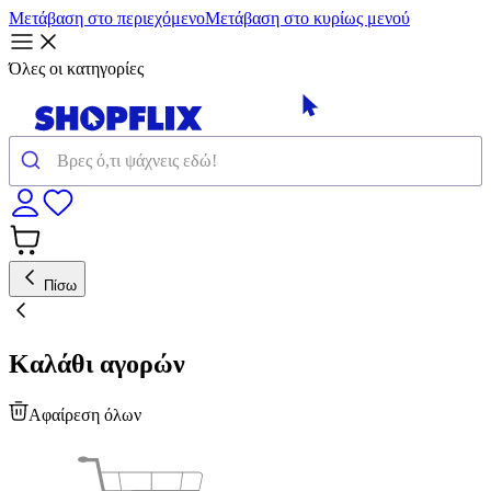
Μετάβαση στο περιεχόμενο
Μετάβαση στο κυρίως μενού
Όλες οι κατηγορίες
Πίσω
Καλάθι αγορών
Αφαίρεση όλων