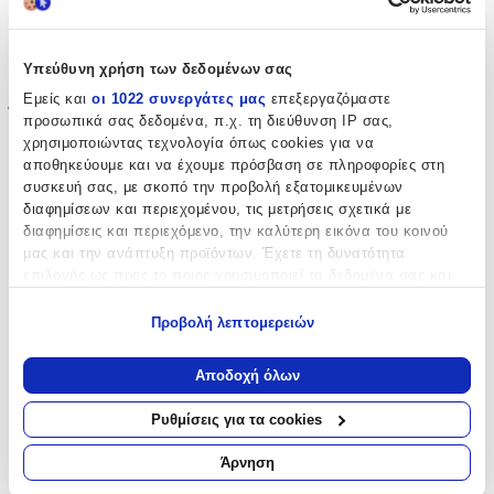
Ημερομηνία Έκδοσης
:
Υπεύθυνη χρήση των δεδομένων σας
17/02/2022
Εμείς και
οι 1022 συνεργάτες μας
επεξεργαζόμαστε
Έτος Έκδοσης
:
προσωπικά σας δεδομένα, π.χ. τη διεύθυνση IP σας,
χρησιμοποιώντας τεχνολογία όπως cookies για να
2022
αποθηκεύουμε και να έχουμε πρόσβαση σε πληροφορίες στη
Αριθμός Σελίδων
:
συσκευή σας, με σκοπό την προβολή εξατομικευμένων
διαφημίσεων και περιεχομένου, τις μετρήσεις σχετικά με
400
διαφημίσεις και περιεχόμενο, την καλύτερη εικόνα του κοινού
μας και την ανάπτυξη προϊόντων. Έχετε τη δυνατότητα
Διαστάσεις
:
επιλογής ως προς το ποιος χρησιμοποιεί τα δεδομένα σας και
για ποιους σκοπούς.
3x12.8x19.6
Προβολή λεπτομερειών
cm
Εάν μας επιτρέπετε, θα θέλαμε επίσης:
Χαρτί Εξωφύλλου
:
Να συλλέξουμε πληροφορίες σχετικά με τη γεωγραφική
Αποδοχή όλων
σας τοποθεσία, οι οποίες μπορεί να είναι ακριβείς σε
Paperback / softback
απόσταση μερικών μέτρων
Ρυθμίσεις για τα cookies
Γλώσσα
:
Να αναγνωρίσουμε τη συσκευή σας σαρώνοντας ενεργά
για συγκεκριμένα χαρακτηριστικά (δακτυλικό αποτύπωμα)
Άρνηση
Αγγλικά
Μάθετε περισσότερα σχετικά με τον τρόπο επεξεργασίας των