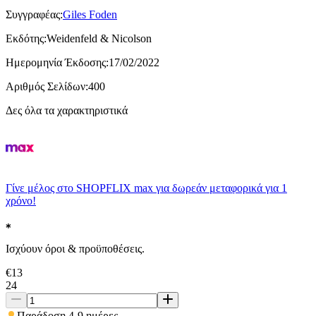
Συγγραφέας
:
Giles Foden
Εκδότης
:
Weidenfeld & Nicolson
Ημερομηνία Έκδοσης
:
17/02/2022
Αριθμός Σελίδων
:
400
Δες όλα τα χαρακτηριστικά
Γίνε μέλος στο SHOPFLIX max για δωρεάν μεταφορικά για 1
χρόνο!
Ισχύουν όροι & προϋποθέσεις.
€
13
24
Παράδοση 4-9 ημέρες