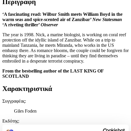
Περιγραφή
‘A fascinating read: Wilbur Smith meets William Boyd in the
warm seas and spice-scented air of Zanzibar’
New Statesman
‘A riveting thriller’
Observer
The year is 1998. Nick, a marine biologist, is working on coral reef
protection off the idyllic island of Zanzibar. While on a trip to
mainland Tanzania, he meets Miranda, who works in the US
embassy there. As romance blooms, the couple could be forgiven for
thinking they are living in paradise – until they find themselves
embroiled in a desperate terrorist conspiracy.
From the bestselling author of the LAST KING OF
SCOTLAND
Χαρακτηριστικά
Συγγραφέας
:
Giles Foden
Εκδότης
:
Weidenfeld & Nicolson