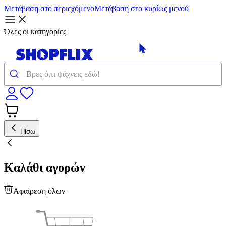
Μετάβαση στο περιεχόμενο
Μετάβαση στο κυρίως μενού
Όλες οι κατηγορίες
Πίσω
Καλάθι αγορών
Αφαίρεση όλων