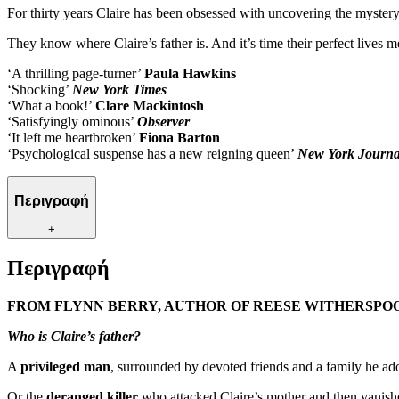
For thirty years Claire has been obsessed with uncovering the mystery 
They know where Claire’s father is. And it’s time their perfect lives me
‘A thrilling page-turner’
Paula Hawkins
‘Shocking’
New York Times
‘What a book!’
Clare Mackintosh
‘Satisfyingly ominous’
Observer
‘It left me heartbroken’
Fiona Barton
‘Psychological suspense has a new reigning queen’
New York Journa
Περιγραφή
+
Περιγραφή
FROM FLYNN BERRY, AUTHOR OF REESE WITHERSPOO
Who is Claire’s father?
A
privileged man
, surrounded by devoted friends and a family he ad
Or the
deranged killer
who attacked Claire’s mother and then vanishe