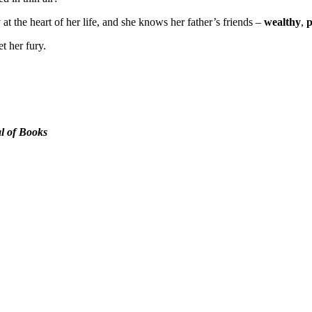
at the heart of her life, and she knows her father’s friends –
wealthy
,
p
t her fury.
l of Books