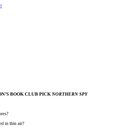
!
N’S BOOK CLUB PICK
NORTHERN SPY
ores?
d in thin air?