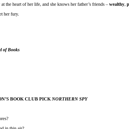
at the heart of her life, and she knows her father’s friends –
wealthy
,
p
t her fury.
l of Books
N’S BOOK CLUB PICK
NORTHERN SPY
ores?
d in thin air?