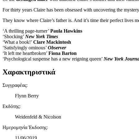
For thirty years Claire has been obsessed with uncovering the mystery 
They know where Claire’s father is. And it’s time their perfect lives me
‘A thrilling page-turner’
Paula Hawkins
‘Shocking’
New York Times
‘What a book!’
Clare Mackintosh
‘Satisfyingly ominous’
Observer
‘It left me heartbroken’
Fiona Barton
‘Psychological suspense has a new reigning queen’
New York Journa
Χαρακτηριστικά
Συγγραφέας
:
Flynn Berry
Εκδότης
:
Weidenfeld & Nicolson
Ημερομηνία Έκδοσης
:
11/06/2019