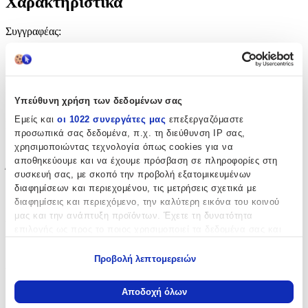
Χαρακτηριστικά
Συγγραφέας
:
Deon Meyer
Εκδότης
:
Hodder & Stoughton
Υπεύθυνη χρήση των δεδομένων σας
Εμείς και
οι 1022 συνεργάτες μας
επεξεργαζόμαστε
Ημερομηνία Έκδοσης
:
προσωπικά σας δεδομένα, π.χ. τη διεύθυνση IP σας,
χρησιμοποιώντας τεχνολογία όπως cookies για να
14/11/2019
αποθηκεύουμε και να έχουμε πρόσβαση σε πληροφορίες στη
Έτος Έκδοσης
:
συσκευή σας, με σκοπό την προβολή εξατομικευμένων
διαφημίσεων και περιεχομένου, τις μετρήσεις σχετικά με
2019
διαφημίσεις και περιεχόμενο, την καλύτερη εικόνα του κοινού
μας και την ανάπτυξη προϊόντων. Έχετε τη δυνατότητα
Αριθμός Σελίδων
:
επιλογής ως προς το ποιος χρησιμοποιεί τα δεδομένα σας και
384
για ποιους σκοπούς.
Προβολή λεπτομερειών
Διαστάσεις
:
Εάν μας επιτρέπετε, θα θέλαμε επίσης:
Να συλλέξουμε πληροφορίες σχετικά με τη γεωγραφική
4x15.8x23.6
Αποδοχή όλων
σας τοποθεσία, οι οποίες μπορεί να είναι ακριβείς σε