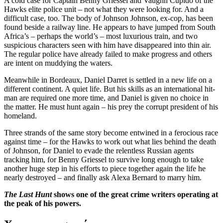
A cold case for Captain Benny Griessel and Vaughn Cupido of the
Hawks elite police unit – not what they were looking for. And a
difficult case, too. The body of Johnson Johnson, ex-cop, has been
found beside a railway line. He appears to have jumped from South
Africa’s – perhaps the world’s – most luxurious train, and two
suspicious characters seen with him have disappeared into thin air.
The regular police have already failed to make progress and others
are intent on muddying the waters.
Meanwhile in Bordeaux, Daniel Darret is settled in a new life on a
different continent. A quiet life. But his skills as an international hit-
man are required one more time, and Daniel is given no choice in
the matter. He must hunt again – his prey the corrupt president of his
homeland.
Three strands of the same story become entwined in a ferocious race
against time – for the Hawks to work out what lies behind the death
of Johnson, for Daniel to evade the relentless Russian agents
tracking him, for Benny Griessel to survive long enough to take
another huge step in his efforts to piece together again the life he
nearly destroyed – and finally ask Alexa Bernard to marry him.
The Last Hunt
shows one of the great crime writers operating at
the peak of his powers.