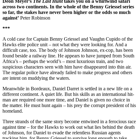
Deon Meyer’s
The Last Hunt
takes you on a whirlwind safari
across two continents. In the whole of the Benny Griessel series
so far, the stakes have never been higher or the odds so much
against’
Peter Robinson
***
A cold case for Captain Benny Griessel and Vaughn Cupido of the
Hawks elite police unit – not what they were looking for. And a
difficult case, too. The body of Johnson Johnson, ex-cop, has been
found beside a railway line. He appears to have jumped from South
Africa’s – perhaps the world’s – most luxurious train, and two
suspicious characters seen with him have disappeared into thin air.
The regular police have already failed to make progress and others
are intent on muddying the waters.
Meanwhile in Bordeaux, Daniel Darret is settled in a new life on a
different continent. A quiet life. But his skills as an international hit-
man are required one more time, and Daniel is given no choice in
the matter. He must hunt again – his prey the corrupt president of his
homeland.
Three strands of the same story become entwined in a ferocious race
against time – for the Hawks to work out what lies behind the death
of Johnson, for Daniel to evade the relentless Russian agents
tracking him, for Benny Griessel to survive long enough to take