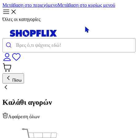
Μετάβαση στο περιεχόμενο
Μετάβαση στο κυρίως μενού
Όλες οι κατηγορίες
Πίσω
Καλάθι αγορών
Αφαίρεση όλων