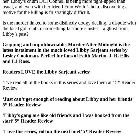
her. Libby’s chum DCI Connell is being more tight-lipped than
usual, and even with her friend Fran Wolfe’s help, discovering a
motive for the killing is frustratingly difficult.
Is the murder linked to some distinctly dodgy dealing, a dispute with
the local golf club, or something far more sinister – a ghost from
Libby’s past?
Gripping and unputdownable, Murder After Midnight is the
latest instalment in the much-loved Libby Sarjeant series by
Lesley Cookman. Perfect for fans of Faith Martin, J. R. Ellis
and LJ Ross.
Readers LOVE the Libby Sarjeant series:
‘I’ve read all of the books in this series and love them all’ 5* Reader
Review
‘Just can’t get enough of reading about Libby and her friends’
5* Reader Review
‘Libby’s gang are like old friends and I was hooked from the
start’ 5* Reader Review
‘Love this series, roll on the next one!’ 5* Reader Review