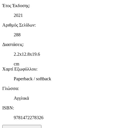
διαφημίσεων και περιεχομένου, τις μετρήσεις σχετικά με
Έτος Έκδοσης
:
διαφημίσεις και περιεχόμενο, την καλύτερη εικόνα του κοινού
2021
μας και την ανάπτυξη προϊόντων. Επίσης, κοινοποιούμε
πληροφορίες σχετικά με την από μέρους σας χρήση της
Αριθμός Σελίδων
:
τοποθεσίας μας στους συνεργάτες μέσων κοινωνικής
δικτύωσης, διαφημίσεων και ανάλυσης.
288
Διαστάσεις
:
2.2x12.8x19.6
cm
Χαρτί Εξωφύλλου
:
Paperback / softback
Γλώσσα
:
Αγγλικά
ISBN
:
9781472278326