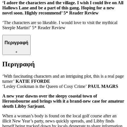
‘I adore the characters and the village. I wish I could live on All
Hallows Lane and be a part of this gang. Hoping for a new
novel soon. Highly recommend’ 5* Reader Review
‘The characters are so likeable. I would love to visit the mythical
Steeple Martin!’ 5* Reader Review
Περιγραφή
+
Περιγραφή
‘With fascinating characters and an intriguing plot, this is a real page
turner’
KATIE FFORDE
‘Lesley Cookman is the Queen of Cosy Crime’
PAUL MAGRS
A new year dawns over the sleepy coastal town of
Heronsbourne and brings with it a brand-new case for amateur
sleuth Libby Sarjeant.
When a woman’s body is found on the local golf course after an
illicit New Year’s party, news quickly spreads, and Libby finds
herself being tracked down by locals desperate to share information