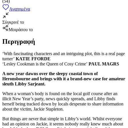
(
54
)
Αγαπημένα
Σύγκρινέ το
Μοιράσου το
Περιγραφή
‘With fascinating characters and an intriguing plot, this is a real page
turner’
KATIE FFORDE
‘Lesley Cookman is the Queen of Cosy Crime’
PAUL MAGRS
A new year dawns over the sleepy coastal town of
Heronsbourne and brings with it a brand-new case for amateur
sleuth Libby Sarjeant.
When a woman’s body is found on the local golf course after an
illicit New Year’s party, news quickly spreads, and Libby finds
herself being tracked down by locals desperate to share information
about the victim, Jackie Stapleton.
But things are never that simple in Libby’s world. Whilst everyone
had an opinion on Jackie, it seems nobody really knew much about