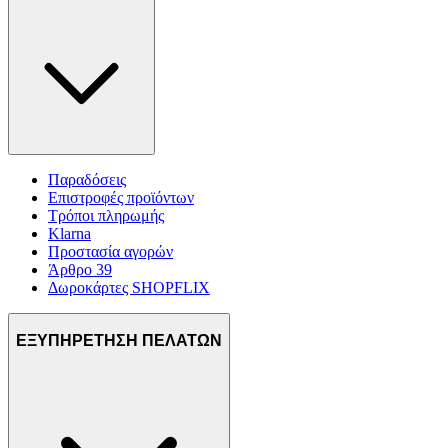
Παραδόσεις
Επιστροφές προϊόντων
Τρόποι πληρωμής
Klarna
Προστασία αγορών
Άρθρο 39
Δωροκάρτες SHOPFLIX
ΕΞΥΠΗΡΕΤΗΣΗ ΠΕΛΑΤΩΝ