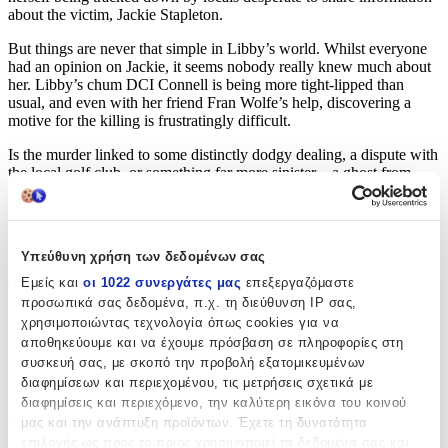
about the victim, Jackie Stapleton.
But things are never that simple in Libby’s world. Whilst everyone
had an opinion on Jackie, it seems nobody really knew much about
her. Libby’s chum DCI Connell is being more tight-lipped than
usual, and even with her friend Fran Wolfe’s help, discovering a
motive for the killing is frustratingly difficult.
Is the murder linked to some distinctly dodgy dealing, a dispute with
the local golf club, or something far more sinister – a ghost from
Libby’s past?
Gripping and unputdownable, Murder After Midnight is the
latest instalment in the much-loved Libby Sarjeant series by
Υπεύθυνη χρήση των δεδομένων σας
Lesley Cookman. Perfect for fans of Faith Martin, J. R. Ellis
and LJ Ross.
Εμείς και
οι 1022 συνεργάτες μας
επεξεργαζόμαστε
προσωπικά σας δεδομένα, π.χ. τη διεύθυνση IP σας,
Readers LOVE the Libby Sarjeant series:
χρησιμοποιώντας τεχνολογία όπως cookies για να
αποθηκεύουμε και να έχουμε πρόσβαση σε πληροφορίες στη
‘I’ve read all of the books in this series and love them all’ 5* Reader
συσκευή σας, με σκοπό την προβολή εξατομικευμένων
Review
διαφημίσεων και περιεχομένου, τις μετρήσεις σχετικά με
‘Just can’t get enough of reading about Libby and her friends’
διαφημίσεις και περιεχόμενο, την καλύτερη εικόνα του κοινού
5* Reader Review
μας και την ανάπτυξη προϊόντων. Έχετε τη δυνατότητα
επιλογής ως προς το ποιος χρησιμοποιεί τα δεδομένα σας και