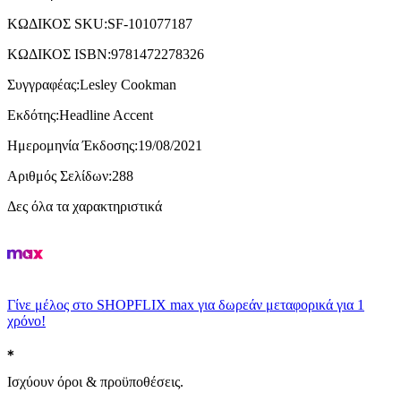
ΚΩΔΙΚΟΣ SKU
:
SF-101077187
ΚΩΔΙΚΟΣ ISBN
:
9781472278326
Συγγραφέας
:
Lesley Cookman
Εκδότης
:
Headline Accent
Ημερομηνία Έκδοσης
:
19/08/2021
Αριθμός Σελίδων
:
288
Δες όλα τα χαρακτηριστικά
Γίνε μέλος στο SHOPFLIX max για δωρεάν μεταφορικά για 1
χρόνο!
Ισχύουν όροι & προϋποθέσεις.