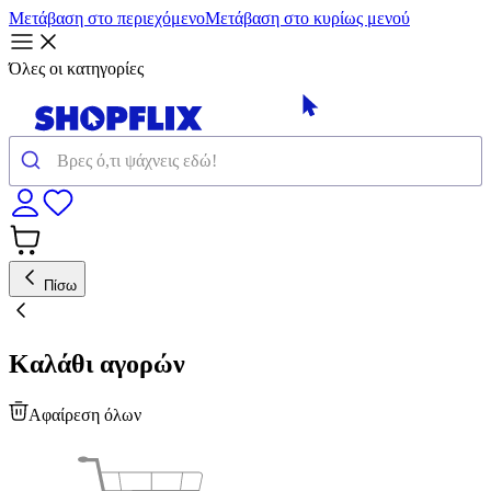
Μετάβαση στο περιεχόμενο
Μετάβαση στο κυρίως μενού
Όλες οι κατηγορίες
Πίσω
Καλάθι αγορών
Αφαίρεση όλων