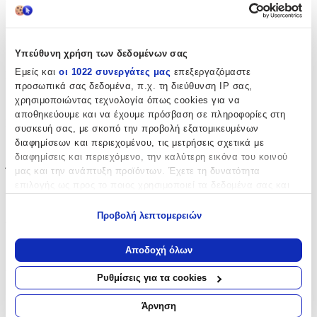
Συγγραφέας
:
Chris Ryan
Υπεύθυνη χρήση των δεδομένων σας
Εμείς και
οι 1022 συνεργάτες μας
επεξεργαζόμαστε
Εκδότης
:
προσωπικά σας δεδομένα, π.χ. τη διεύθυνση IP σας,
Coronet Books
χρησιμοποιώντας τεχνολογία όπως cookies για να
αποθηκεύουμε και να έχουμε πρόσβαση σε πληροφορίες στη
Ημερομηνία Έκδοσης
:
συσκευή σας, με σκοπό την προβολή εξατομικευμένων
διαφημίσεων και περιεχομένου, τις μετρήσεις σχετικά με
14/03/2022
διαφημίσεις και περιεχόμενο, την καλύτερη εικόνα του κοινού
Έτος Έκδοσης
:
μας και την ανάπτυξη προϊόντων. Έχετε τη δυνατότητα
επιλογής ως προς το ποιος χρησιμοποιεί τα δεδομένα σας και
0614
για ποιους σκοπούς.
Προβολή λεπτομερειών
Αριθμός Σελίδων
:
Εάν μας επιτρέπετε, θα θέλαμε επίσης:
400
Να συλλέξουμε πληροφορίες σχετικά με τη γεωγραφική
Αποδοχή όλων
σας τοποθεσία, οι οποίες μπορεί να είναι ακριβείς σε
Διαστάσεις
:
απόσταση μερικών μέτρων
Ρυθμίσεις για τα cookies
Να αναγνωρίσουμε τη συσκευή σας σαρώνοντας ενεργά
2.6x13.3x19.8
για συγκεκριμένα χαρακτηριστικά (δακτυλικό αποτύπωμα)
Άρνηση
cm