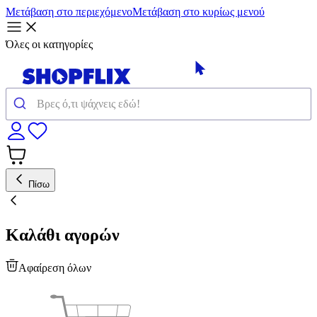
Μετάβαση στο περιεχόμενο
Μετάβαση στο κυρίως μενού
Όλες οι κατηγορίες
Πίσω
Καλάθι αγορών
Αφαίρεση όλων