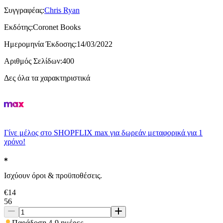
Συγγραφέας
:
Chris Ryan
Εκδότης
:
Coronet Books
Ημερομηνία Έκδοσης
:
14/03/2022
Αριθμός Σελίδων
:
400
Δες όλα τα χαρακτηριστικά
Γίνε μέλος στο SHOPFLIX max για δωρεάν μεταφορικά για 1
χρόνο!
Ισχύουν όροι & προϋποθέσεις.
€
14
56
Παράδοση 4-9 ημέρες