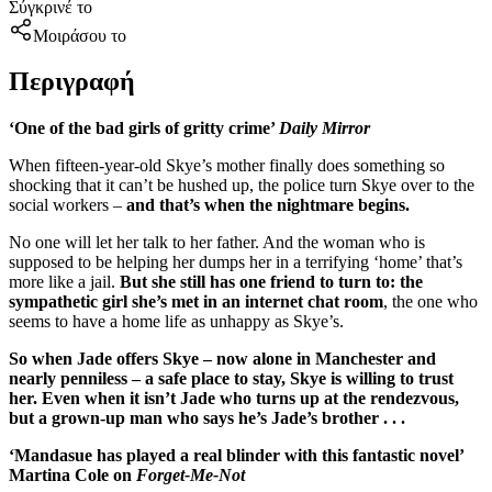
Σύγκρινέ το
Μοιράσου το
Περιγραφή
‘One of the bad girls of gritty crime’
Daily Mirror
When fifteen-year-old Skye’s mother finally does something so
shocking that it can’t be hushed up, the police turn Skye over to the
social workers –
and that’s when the nightmare begins.
No one will let her talk to her father. And the woman who is
supposed to be helping her dumps her in a terrifying ‘home’ that’s
more like a jail.
But she still has one friend to turn to: the
sympathetic girl she’s met in an internet chat room
, the one who
seems to have a home life as unhappy as Skye’s.
So when Jade offers Skye – now alone in Manchester and
nearly penniless – a safe place to stay, Skye is willing to trust
her. Even when it isn’t Jade who turns up at the rendezvous,
but a grown-up man who says he’s Jade’s brother . . .
‘Mandasue has played a real blinder with this fantastic novel’
Martina Cole on
Forget-Me-Not