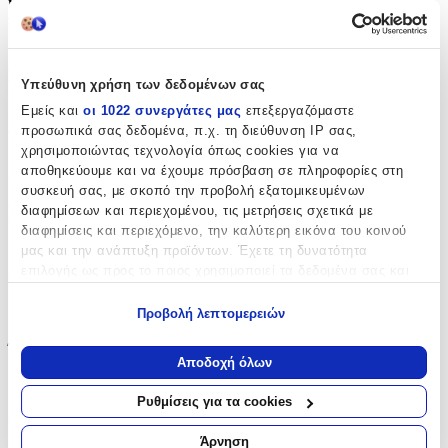
her. Even when it isn’t Jade who turns up at the rendezvous,
but a grown-up man who says he’s Jade’s brother . . .
‘Mandasue has played a real blinder with this fantastic novel’
Martina Cole on
Forget-Me-Not
Υπεύθυνη χρήση των δεδομένων σας
‘A cracking read that will chill you to the bone’
Sun
on
Two-
Εμείς και
οι 1022 συνεργάτες μας
επεξεργαζόμαστε
Faced
προσωπικά σας δεδομένα, π.χ. τη διεύθυνση IP σας,
χρησιμοποιώντας τεχνολογία όπως cookies για να
Χαρακτηριστικά
αποθηκεύουμε και να έχουμε πρόσβαση σε πληροφορίες στη
συσκευή σας, με σκοπό την προβολή εξατομικευμένων
διαφημίσεων και περιεχομένου, τις μετρήσεις σχετικά με
Συγγραφέας
:
διαφημίσεις και περιεχόμενο, την καλύτερη εικόνα του κοινού
Mandasue Heller
μας και την ανάπτυξη προϊόντων. Έχετε τη δυνατότητα
επιλογής ως προς το ποιος χρησιμοποιεί τα δεδομένα σας και
Εκδότης
:
για ποιους σκοπούς.
Προβολή λεπτομερειών
Hodder Paperback
Εάν μας επιτρέπετε, θα θέλαμε επίσης:
Έτος Έκδοσης
:
Να συλλέξουμε πληροφορίες σχετικά με τη γεωγραφική
Αποδοχή όλων
σας τοποθεσία, οι οποίες μπορεί να είναι ακριβείς σε
1027
απόσταση μερικών μέτρων
Ρυθμίσεις για τα cookies
Να αναγνωρίσουμε τη συσκευή σας σαρώνοντας ενεργά
Αριθμός Σελίδων
:
για συγκεκριμένα χαρακτηριστικά (δακτυλικό αποτύπωμα)
Άρνηση