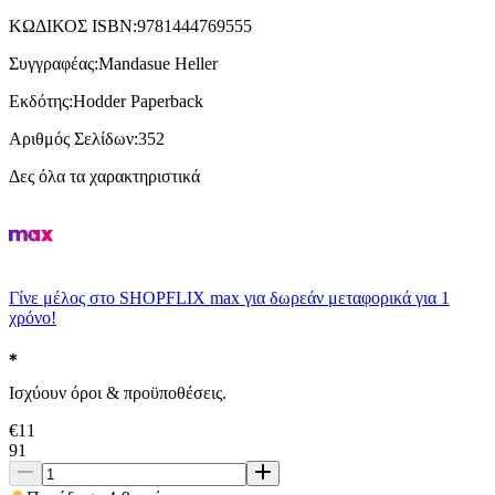
ΚΩΔΙΚΟΣ ISBN
:
9781444769555
Συγγραφέας
:
Mandasue Heller
Εκδότης
:
Hodder Paperback
Αριθμός Σελίδων
:
352
Δες όλα τα χαρακτηριστικά
Γίνε μέλος στο SHOPFLIX max για δωρεάν μεταφορικά για 1
χρόνο!
Ισχύουν όροι & προϋποθέσεις.
€
11
91