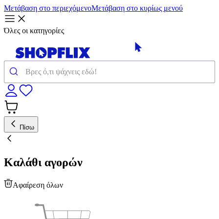
Μετάβαση στο περιεχόμενο
Μετάβαση στο κυρίως μενού
Όλες οι κατηγορίες
Πίσω
Καλάθι αγορών
Αφαίρεση όλων