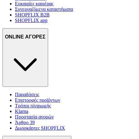
Ευκαιρίες καριέρας
Συνεργαζόμενα καταστήματα
SHOPFLIX B2B
SHOPFLIX app
ONLINE ΑΓΟΡΕΣ
Παραδόσεις
Επιστροφές προϊόντων
Τρόποι πληρωμής
Klarna
Προστασία αγορών
Άρθρο 39
Δωροκάρτες SHOPFLIX