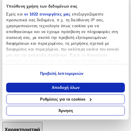
Υπεύθυνη χρήση των δεδομένων σας
2020
Εμείς και
οι 1022 συνεργάτες μας
επεξεργαζόμαστε
Αριθμός Σελίδων
:
προσωπικά σας δεδομένα, π.χ. τη διεύθυνση IP σας,
χρησιμοποιώντας τεχνολογία όπως cookies για να
336
αποθηκεύουμε και να έχουμε πρόσβαση σε πληροφορίες στη
συσκευή σας, με σκοπό την προβολή εξατομικευμένων
Διαστάσεις
:
διαφημίσεων και περιεχομένου, τις μετρήσεις σχετικά με
διαφημίσεις και περιεχόμενο, την καλύτερη εικόνα του κοινού
3x12.8x19.6
μας και την ανάπτυξη προϊόντων. Έχετε τη δυνατότητα
cm
επιλογής ως προς το ποιος χρησιμοποιεί τα δεδομένα σας και
Χαρτί Εξωφύλλου
:
για ποιους σκοπούς.
Προβολή λεπτομερειών
Paperback / softback
Εάν μας επιτρέπετε, θα θέλαμε επίσης:
Γλώσσα
:
Να συλλέξουμε πληροφορίες σχετικά με τη γεωγραφική
Αποδοχή όλων
σας τοποθεσία, οι οποίες μπορεί να είναι ακριβείς σε
Αγγλικά
απόσταση μερικών μέτρων
Ρυθμίσεις για τα cookies
Να αναγνωρίσουμε τη συσκευή σας σαρώνοντας ενεργά
ISBN
:
για συγκεκριμένα χαρακτηριστικά (δακτυλικό αποτύπωμα)
Άρνηση
9781409194194
Μάθετε περισσότερα σχετικά με τον τρόπο επεξεργασίας των
προσωπικών σας δεδομένων και καθορίστε τις προτιμήσεις σας
στην
ενότητα “Λεπτομέρειες”
. Μπορείτε να αλλάξετε ή να
Χαρακτηριστικά