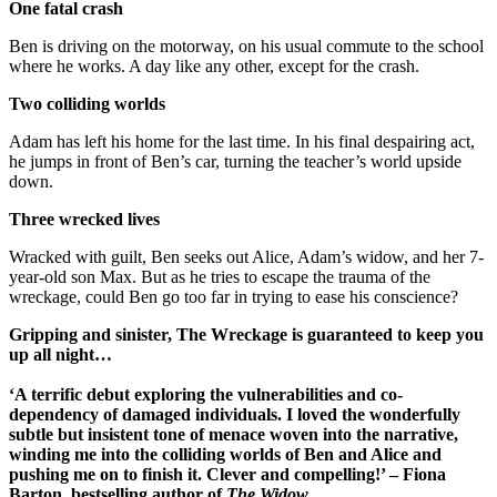
One fatal crash
Ben is driving on the motorway, on his usual commute to the school
where he works. A day like any other, except for the crash.
Two colliding worlds
Adam has left his home for the last time. In his final despairing act,
he jumps in front of Ben’s car, turning the teacher’s world upside
down.
Three wrecked lives
Wracked with guilt, Ben seeks out Alice, Adam’s widow, and her 7-
year-old son Max. But as he tries to escape the trauma of the
wreckage, could Ben go too far in trying to ease his conscience?
Gripping and sinister, The Wreckage is guaranteed to keep you
up all night…
‘A terrific debut exploring the vulnerabilities and co-
dependency of damaged individuals. I loved the wonderfully
subtle but insistent tone of menace woven into the narrative,
winding me into the colliding worlds of Ben and Alice and
pushing me on to finish it. Clever and compelling!’ – Fiona
Barton, bestselling author of
The Widow