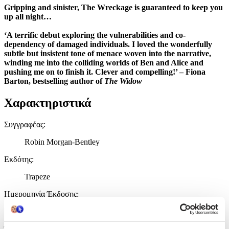
Gripping and sinister, The Wreckage is guaranteed to keep you
up all night…
‘A terrific debut exploring the vulnerabilities and co-
dependency of damaged individuals. I loved the wonderfully
subtle but insistent tone of menace woven into the narrative,
winding me into the colliding worlds of Ben and Alice and
pushing me on to finish it. Clever and compelling!’ – Fiona
Barton, bestselling author of
The Widow
Χαρακτηριστικά
Συγγραφέας
:
Robin Morgan-Bentley
Εκδότης
:
Trapeze
Ημερομηνία Έκδοσης
:
29/09/2020
Έτος Έκδοσης
: