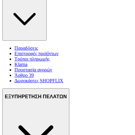
Παραδόσεις
Επιστροφές προϊόντων
Τρόποι πληρωμής
Klarna
Προστασία αγορών
Άρθρο 39
Δωροκάρτες SHOPFLIX
ΕΞΥΠΗΡΕΤΗΣΗ ΠΕΛΑΤΩΝ