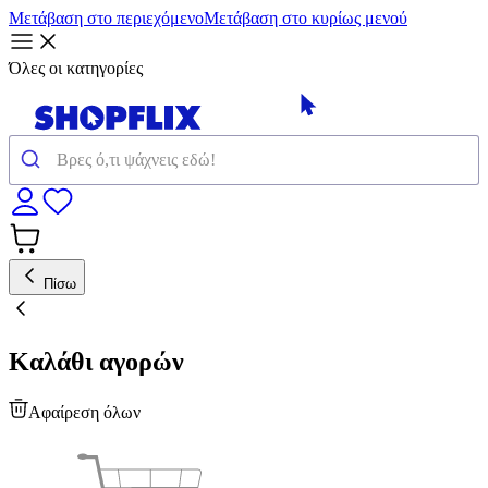
Μετάβαση στο περιεχόμενο
Μετάβαση στο κυρίως μενού
Όλες οι κατηγορίες
Πίσω
Καλάθι αγορών
Αφαίρεση όλων