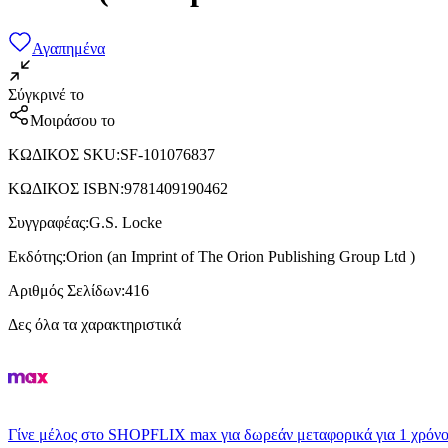
Αγαπημένα
Σύγκρινέ το
Μοιράσου το
ΚΩΔΙΚΟΣ SKU
:
SF-101076837
ΚΩΔΙΚΟΣ ISBN
:
9781409190462
Συγγραφέας
:
G.S. Locke
Εκδότης
:
Orion (an Imprint of The Orion Publishing Group Ltd )
Αριθμός Σελίδων
:
416
Δες όλα τα χαρακτηριστικά
Γίνε μέλος στο SHOPFLIX max για δωρεάν μεταφορικά για 1 χρόνο