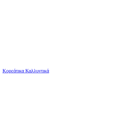
Το καλάθι είναι άδειο
Όλες οι κατηγορίες
Κορεάτικα Καλλυντικά
Ψάχνεις για δροσιά;
The Wee Free Men: Discworld Hardback Library...