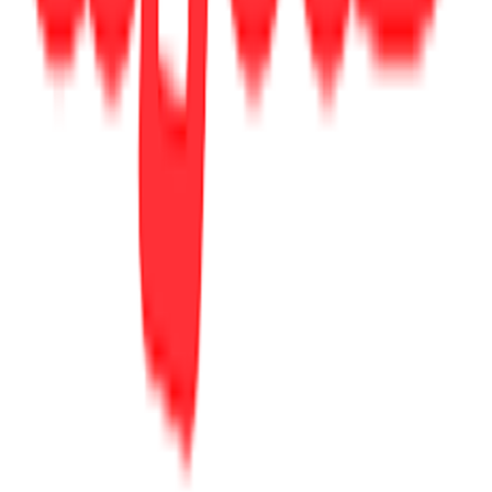
επιβεβαιώσει την αγορά τους.
Γράψου στο Νewsletter μας για νέα & προσφορές!
Εγγραφή
Πατώντας «Εγγραφή» αποδέχεσαι τους
όρους χρήσης
ΕΤΑΙΡΕΙΑ
Σχετικά με εμάς
Ευκαιρίες καριέρας
Συνεργαζόμενα καταστήματα
SHOPFLIX B2B
SHOPFLIX app
ONLINE ΑΓΟΡΕΣ