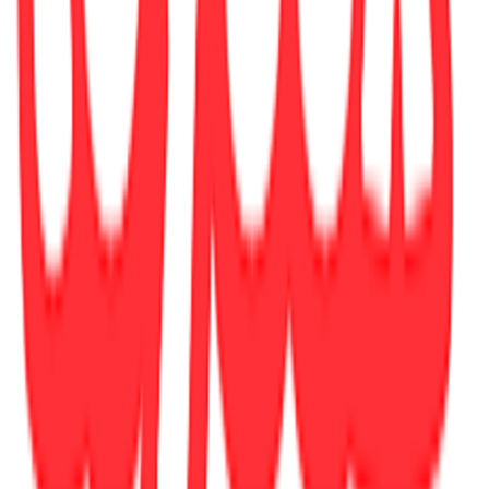
2.7x13.8x20.4
cm
Χαρτί Εξωφύλλου
:
Hardback
Γλώσσα
:
Αγγλικά
ISBN
:
9780857536051
Αξιολογήσεις
Προς το παρόν δεν υπάρχουν άλλες αξιολογήσεις. Όταν
προστεθούν, θα εμφανιστούν εδώ.
Πώς υπολογίζεται η βαθμολογία
Η τελική βαθμολογία βασίζεται αποκλειστικά σε κριτικές χρηστών
που έχουν πραγματοποιήσει αγορά μέσω SHOPFLIX ή έχουν