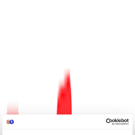
Προσθήκη στο καλάθι
Περιγραφή
*The first book in the incredible Tiffany Aching series. Now in
a brand-new gift edition, part of the Discworld Hardback
Library!*
‘A comic fantasy classic’
Sunday Express
A nightmarish danger threatens from the other side of reality . . .
Armed with only a frying pan and her common sense, young witch-
to-be Tiffany Aching must defend her home against the monsters of
Fairyland. Luckily she has some very unusual help: the local Nac
Mac Feegle – aka the Wee Free Men – a clan of fierce, sheep-
stealing, sword-wielding, six-inch-high blue men.
Together they must face headless horsemen, ferocious grimhounds,
terrifying dreams come true, and ultimately the sinister Queen of the
Elves herself . . .