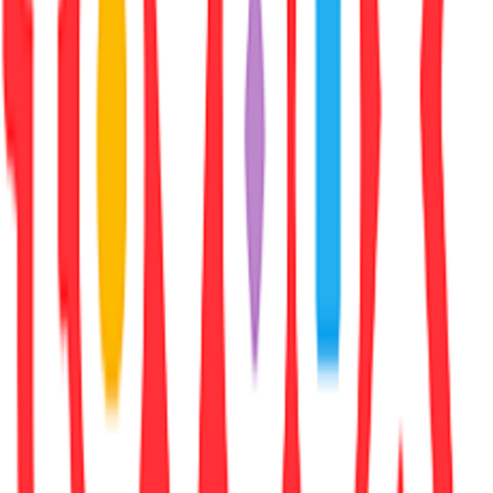
Αγγλικά
ISBN
:
9780857536051
Χαρακτηριστικά
+
Χαρακτηριστικά
Συγγραφέας
:
Terry Pratchett
Εκδότης
:
Doubleday Children's Books
Αριθμός Σελίδων
:
320
Διαστάσεις
: