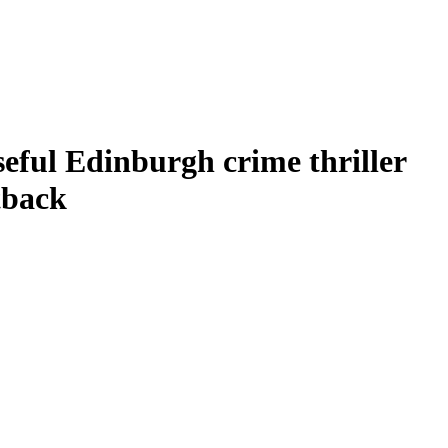
seful Edinburgh crime thriller
tback