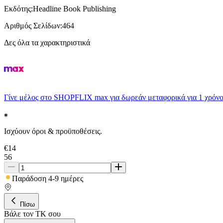
Εκδότης
:
Headline Book Publishing
Αριθμός Σελίδων
:
464
Δες όλα τα χαρακτηριστικά
Γίνε μέλος στο SHOPFLIX max για δωρεάν μεταφορικά για 1 χρόνο
Ισχύουν όροι & προϋποθέσεις.
€
14
56
Παράδοση 4-9 ημέρες
Πίσω
Βάλε τον ΤΚ σου