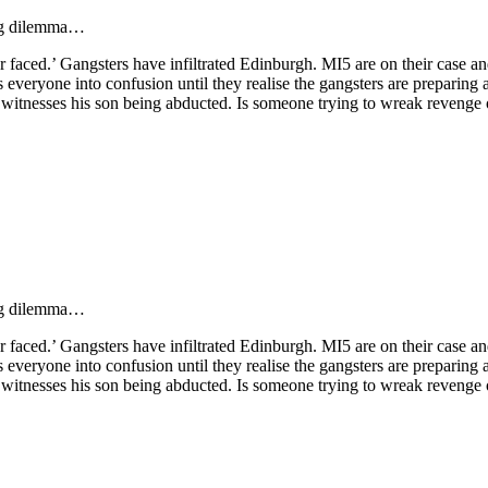
ing dilemma…
 ever faced.’ Gangsters have infiltrated Edinburgh. MI5 are on their cas
 everyone into confusion until they realise the gangsters are preparin
 witnesses his son being abducted. Is someone trying to wreak revenge 
ing dilemma…
 ever faced.’ Gangsters have infiltrated Edinburgh. MI5 are on their cas
 everyone into confusion until they realise the gangsters are preparin
 witnesses his son being abducted. Is someone trying to wreak revenge 