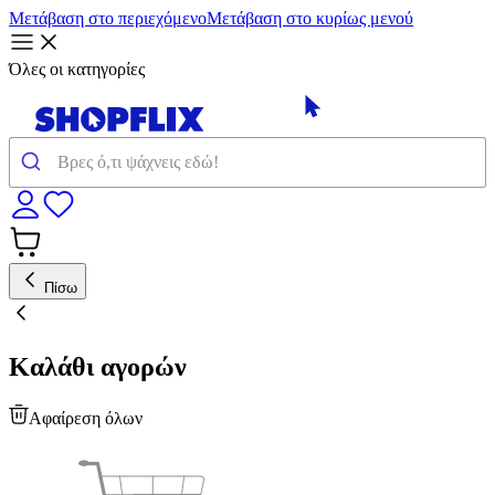
Μετάβαση στο περιεχόμενο
Μετάβαση στο κυρίως μενού
Όλες οι κατηγορίες
Πίσω
Καλάθι αγορών
Αφαίρεση όλων