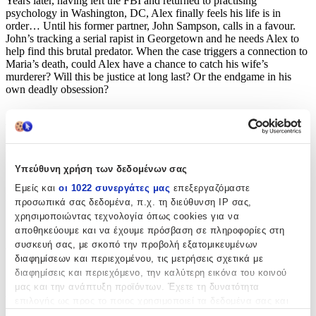
Years later, having left the FBI and returned to practising
psychology in Washington, DC, Alex finally feels his life is in
order… Until his former partner, John Sampson, calls in a favour.
John’s tracking a serial rapist in Georgetown and he needs Alex to
help find this brutal predator. When the case triggers a connection to
Maria’s death, could Alex have a chance to catch his wife’s
murderer? Will this be justice at long last? Or the endgame in his
own deadly obsession?
Χαρακτηριστικά
Συγγραφέας
:
Υπεύθυνη χρήση των δεδομένων σας
JAMES PATTERSON
Εμείς και
οι 1022 συνεργάτες μας
επεξεργαζόμαστε
Εκδότης
:
προσωπικά σας δεδομένα, π.χ. τη διεύθυνση IP σας,
χρησιμοποιώντας τεχνολογία όπως cookies για να
Headline Book Publishing
αποθηκεύουμε και να έχουμε πρόσβαση σε πληροφορίες στη
συσκευή σας, με σκοπό την προβολή εξατομικευμένων
Αριθμός Σελίδων
:
διαφημίσεων και περιεχομένου, τις μετρήσεις σχετικά με
464
διαφημίσεις και περιεχόμενο, την καλύτερη εικόνα του κοινού
μας και την ανάπτυξη προϊόντων. Έχετε τη δυνατότητα
Διαστάσεις
:
επιλογής ως προς το ποιος χρησιμοποιεί τα δεδομένα σας και
για ποιους σκοπούς.