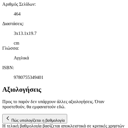
Αριθμός Σελίδων
:
διαφημίσεις και περιεχόμενο, την καλύτερη εικόνα του κοινού
μας και την ανάπτυξη προϊόντων. Επίσης, κοινοποιούμε
464
πληροφορίες σχετικά με την από μέρους σας χρήση της
τοποθεσίας μας στους συνεργάτες μέσων κοινωνικής
Διαστάσεις
:
δικτύωσης, διαφημίσεων και ανάλυσης.
3x13.1x19.7
cm
Γλώσσα
:
Αγγλικά
ISBN
:
9780755349401
Αξιολογήσεις
Προς το παρόν δεν υπάρχουν άλλες αξιολογήσεις. Όταν
προστεθούν, θα εμφανιστούν εδώ.
Πώς υπολογίζεται η βαθμολογία
Η τελική βαθμολογία βασίζεται αποκλειστικά σε κριτικές χρηστών