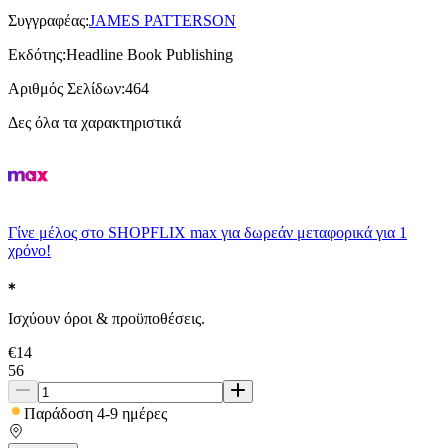
Συγγραφέας
:
JAMES PATTERSON
Εκδότης
:
Headline Book Publishing
Αριθμός Σελίδων
:
464
Δες όλα τα χαρακτηριστικά
Γίνε μέλος στο SHOPFLIX max για δωρεάν μεταφορικά για 1
χρόνο!
Ισχύουν όροι & προϋποθέσεις.
€
14
56
Παράδοση 4-9 ημέρες