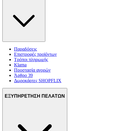
Παραδόσεις
Επιστροφές προϊόντων
Τρόποι πληρωμής
Klarna
Προστασία αγορών
Άρθρο 39
Δωροκάρτες SHOPFLIX
ΕΞΥΠΗΡΕΤΗΣΗ ΠΕΛΑΤΩΝ