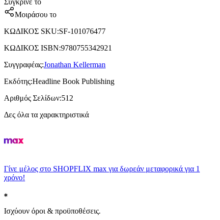
Σύγκρινέ το
Μοιράσου το
ΚΩΔΙΚΟΣ SKU
:
SF-101076477
ΚΩΔΙΚΟΣ ISBN
:
9780755342921
Συγγραφέας
:
Jonathan Kellerman
Εκδότης
:
Headline Book Publishing
Αριθμός Σελίδων
:
512
Δες όλα τα χαρακτηριστικά
Γίνε μέλος στο SHOPFLIX max για δωρεάν μεταφορικά για 1
χρόνο!
Ισχύουν όροι & προϋποθέσεις.