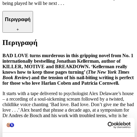
being played he will be next . . .
Περιγραφή
+
Περιγραφή
BAD LOVE turns murderous in this gripping novel from No. 1
internationally bestselling Jonathan Kellerman, author of
KILLER, MOTIVE and BREAKDOWN. ‘Kellerman really
knows how to keep those pages turning’ (
The New York Times
Book Review
) and the tension of his nail-biting writing is perfect
for those who love Harlan Coben and Patricia Cornwell.
It starts with a tape delivered to psychologist Alex Delaware’s house
– a recording of a soul-sickening scream followed by a twisted,
childlike voice chanting ‘Bad love. Bad love. Don’t give me the bad
love . . .’ Alex heard that phrase a decade ago, at a symposium for
Dr Andres de Bosch and his work with troubled teens, why is he
hearing it now? Then there are strange phone calls, a horrific act of
vandalism and the discovery that other symposium delegates have
been murdered. Unless Alex can make sense of the mind games