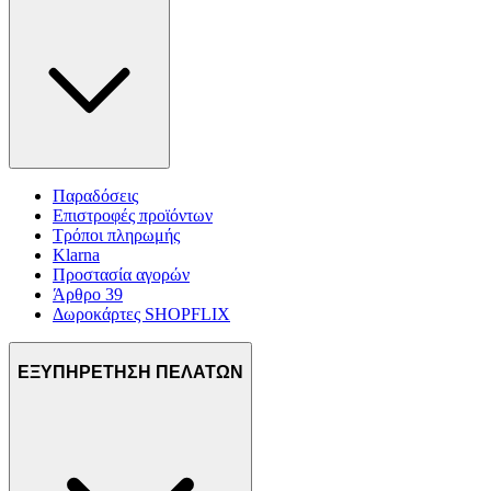
Παραδόσεις
Επιστροφές προϊόντων
Τρόποι πληρωμής
Klarna
Προστασία αγορών
Άρθρο 39
Δωροκάρτες SHOPFLIX
ΕΞΥΠΗΡΕΤΗΣΗ ΠΕΛΑΤΩΝ