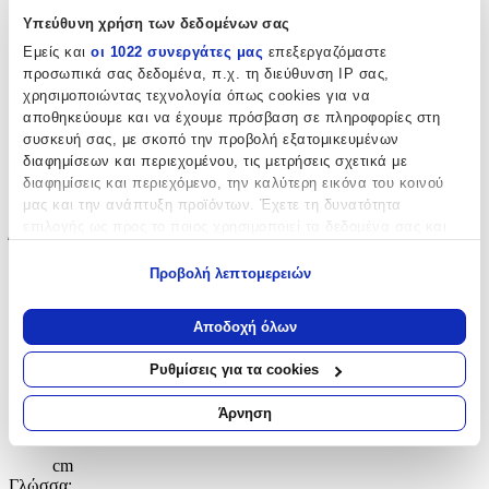
being played he will be next . . .
Υπεύθυνη χρήση των δεδομένων σας
Χαρακτηριστικά
Εμείς και
οι 1022 συνεργάτες μας
επεξεργαζόμαστε
προσωπικά σας δεδομένα, π.χ. τη διεύθυνση IP σας,
Συγγραφέας
:
χρησιμοποιώντας τεχνολογία όπως cookies για να
αποθηκεύουμε και να έχουμε πρόσβαση σε πληροφορίες στη
Jonathan Kellerman
συσκευή σας, με σκοπό την προβολή εξατομικευμένων
διαφημίσεων και περιεχομένου, τις μετρήσεις σχετικά με
Εκδότης
:
διαφημίσεις και περιεχόμενο, την καλύτερη εικόνα του κοινού
μας και την ανάπτυξη προϊόντων. Έχετε τη δυνατότητα
Headline Book Publishing
επιλογής ως προς το ποιος χρησιμοποιεί τα δεδομένα σας και
Έτος Έκδοσης
:
για ποιους σκοπούς.
Προβολή λεπτομερειών
1101
Εάν μας επιτρέπετε, θα θέλαμε επίσης:
Αριθμός Σελίδων
:
Να συλλέξουμε πληροφορίες σχετικά με τη γεωγραφική
Αποδοχή όλων
σας τοποθεσία, οι οποίες μπορεί να είναι ακριβείς σε
512
απόσταση μερικών μέτρων
Ρυθμίσεις για τα cookies
Να αναγνωρίσουμε τη συσκευή σας σαρώνοντας ενεργά
Διαστάσεις
:
για συγκεκριμένα χαρακτηριστικά (δακτυλικό αποτύπωμα)
Άρνηση
3.4x11.3x17.9
Μάθετε περισσότερα σχετικά με τον τρόπο επεξεργασίας των
προσωπικών σας δεδομένων και καθορίστε τις προτιμήσεις σας
cm
στην
ενότητα “Λεπτομέρειες”
. Μπορείτε να αλλάξετε ή να
Γλώσσα
: