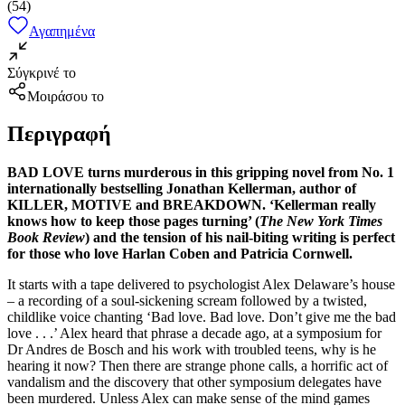
(
54
)
Αγαπημένα
Σύγκρινέ το
Μοιράσου το
Περιγραφή
BAD LOVE turns murderous in this gripping novel from No. 1
internationally bestselling Jonathan Kellerman, author of
KILLER, MOTIVE and BREAKDOWN. ‘Kellerman really
knows how to keep those pages turning’ (
The New York Times
Book Review
) and the tension of his nail-biting writing is perfect
for those who love Harlan Coben and Patricia Cornwell.
It starts with a tape delivered to psychologist Alex Delaware’s house
– a recording of a soul-sickening scream followed by a twisted,
childlike voice chanting ‘Bad love. Bad love. Don’t give me the bad
love . . .’ Alex heard that phrase a decade ago, at a symposium for
Dr Andres de Bosch and his work with troubled teens, why is he
hearing it now? Then there are strange phone calls, a horrific act of
vandalism and the discovery that other symposium delegates have
been murdered. Unless Alex can make sense of the mind games