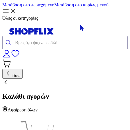
Μετάβαση στο περιεχόμενο
Μετάβαση στο κυρίως μενού
Όλες οι κατηγορίες
Πίσω
Καλάθι αγορών
Αφαίρεση όλων