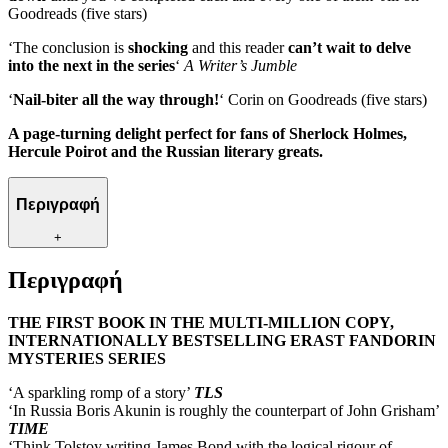
Goodreads (five stars)
‘The conclusion is
shocking
and this reader
can’t wait to delve
into the next in the series
‘
A Writer’s Jumble
‘
Nail-biter all the way through!
‘ Corin on Goodreads (five stars)
A page-turning delight perfect for fans of Sherlock Holmes,
Hercule Poirot and the Russian literary greats.
Περιγραφή
+
Περιγραφή
THE FIRST BOOK IN THE MULTI-MILLION COPY,
INTERNATIONALLY BESTSELLING ERAST FANDORIN
MYSTERIES SERIES
‘A sparkling romp of a story’
TLS
‘In Russia Boris Akunin is roughly the counterpart of John Grisham’
TIME
‘Think Tolstoy writing James Bond with the logical rigour of