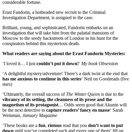
considerable fortune.
Erast Fandorin, a hotheaded new recruit to the Criminal
Investigation Department, is assigned to the case.
Brilliant, young, and sophisticated, Fandorin embarks on an
investigation that will take him from the palatial mansions of
Moscow to the seedy backstreets of London in his hunt for the
conspirators behind this mysterious death.
What readers are saying about the Erast Fandorin Mysteries:
‘I loved it… I just
couldn’t put it down!
‘
My book Obsession
‘A delightful mystery/adventure! There’s a dark twist at the end that
has me anxious to continue in this series
‘ Neil on Goodreads (five
stars)
‘Ultimately, the overall success of
The Winter Queen
is due to the
vibrancy of its setting, the cleanness of its prose and the
magnetism of its protagonist
… Odds seem good that Akunin will
be the next detective to
capture readers’ fancy en masse
‘ Sarah
Weinman,
January Magazine
‘These books are a
fun
,
riotous
read that you
don’t want to put
down
until you’ve completed each and every one of them’ Jill on