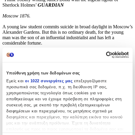
Sherlock Holmes’
GUARDIAN
Moscow 1876.
A young law student commits suicide in broad daylight in Moscow’s
Alexander Gardens. But this is no ordinary death, for the young
man was the son of an influential industrialist and has left a
considerable fortune.
Erast Fandorin, a hotheaded new recruit to the Criminal
Investigation Department, is assigned to the case.
Brilliant, young, and sophisticated, Fandorin embarks on an
Υπεύθυνη χρήση των δεδομένων σας
investigation that will take him from the palatial mansions of
Moscow to the seedy backstreets of London in his hunt for the
Εμείς και
οι 1022 συνεργάτες μας
επεξεργαζόμαστε
conspirators behind this mysterious death.
προσωπικά σας δεδομένα, π.χ. τη διεύθυνση IP σας,
χρησιμοποιώντας τεχνολογία όπως cookies για να
What readers are saying about the Erast Fandorin Mysteries:
αποθηκεύουμε και να έχουμε πρόσβαση σε πληροφορίες στη
συσκευή σας, με σκοπό την προβολή εξατομικευμένων
‘I loved it… I just
couldn’t put it down!
‘
My book Obsession
διαφημίσεων και περιεχομένου, τις μετρήσεις σχετικά με
‘A delightful mystery/adventure! There’s a dark twist at the end that
διαφημίσεις και περιεχόμενο, την καλύτερη εικόνα του κοινού
has me anxious to continue in this series
‘ Neil on Goodreads (five
μας και την ανάπτυξη προϊόντων. Έχετε τη δυνατότητα
stars)
επιλογής ως προς το ποιος χρησιμοποιεί τα δεδομένα σας και