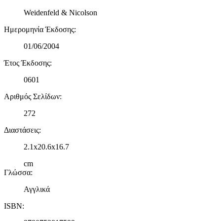
διαφημίσεις και περιεχόμενο, την καλύτερη εικόνα του κοινού
Weidenfeld & Nicolson
μας και την ανάπτυξη προϊόντων. Επίσης, κοινοποιούμε
Ημερομηνία Έκδοσης
:
πληροφορίες σχετικά με την από μέρους σας χρήση της
τοποθεσίας μας στους συνεργάτες μέσων κοινωνικής
01/06/2004
δικτύωσης, διαφημίσεων και ανάλυσης.
Έτος Έκδοσης
:
0601
Αριθμός Σελίδων
:
272
Διαστάσεις
:
2.1x20.6x16.7
cm
Γλώσσα
:
Αγγλικά
ISBN
: