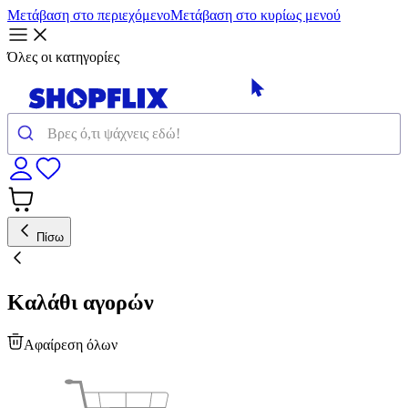
Μετάβαση στο περιεχόμενο
Μετάβαση στο κυρίως μενού
Όλες οι κατηγορίες
Πίσω
Καλάθι αγορών
Αφαίρεση όλων