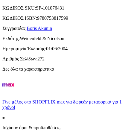
ΚΩΔΙΚΟΣ SKU
:
SF-101076431
ΚΩΔΙΚΟΣ ISBN
:
9780753817599
Συγγραφέας
:
Boris Akunin
Εκδότης
:
Weidenfeld & Nicolson
Ημερομηνία Έκδοσης
:
01/06/2004
Αριθμός Σελίδων
:
272
Δες όλα τα χαρακτηριστικά
Γίνε μέλος στο SHOPFLIX max για δωρεάν μεταφορικά για 1
χρόνο!
Ισχύουν όροι & προϋποθέσεις.