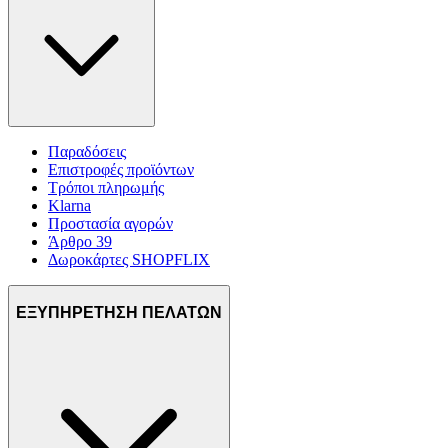
Παραδόσεις
Επιστροφές προϊόντων
Τρόποι πληρωμής
Klarna
Προστασία αγορών
Άρθρο 39
Δωροκάρτες SHOPFLIX
ΕΞΥΠΗΡΕΤΗΣΗ ΠΕΛΑΤΩΝ