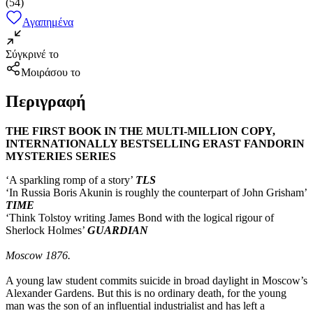
(
54
)
Αγαπημένα
Σύγκρινέ το
Μοιράσου το
Περιγραφή
THE FIRST BOOK IN THE MULTI-MILLION COPY,
INTERNATIONALLY BESTSELLING ERAST FANDORIN
MYSTERIES SERIES
‘A sparkling romp of a story’
TLS
‘In Russia Boris Akunin is roughly the counterpart of John Grisham’
TIME
‘Think Tolstoy writing James Bond with the logical rigour of
Sherlock Holmes’
GUARDIAN
Moscow 1876.
A young law student commits suicide in broad daylight in Moscow’s
Alexander Gardens. But this is no ordinary death, for the young
man was the son of an influential industrialist and has left a