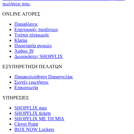
πωλήσεις σου.
ONLINE ΑΓΟΡΕΣ
Παραδόσεις
Επιστροφές προϊόντων
Τρόποι πληρωμής
Klarna
Προστασία αγορών
Άρθρο 39
Δωροκάρτες SHOPFLIX
ΕΞΥΠΗΡΕΤΗΣΗ ΠΕΛΑΤΩΝ
Παρακολούθηση Παραγγελίας
Συχνές ερωτήσεις
Επικοινωνία
ΥΠΗΡΕΣΙΕΣ
SHOPFLIX max
SHOPFLIX tickets
SHOPFLIX ΜΕ ΤΗ ΜΙΑ
Clever Point
BOX NOW Lockers