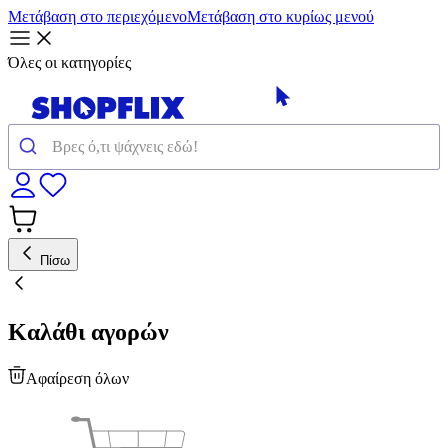
Μετάβαση στο περιεχόμενο
Μετάβαση στο κυρίως μενού
Όλες οι κατηγορίες
Πίσω
Καλάθι αγορών
Αφαίρεση όλων