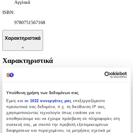
Αγγλικά
ISBN
:
9780751567168
Χαρακτηριστικά
+
Χαρακτηριστικά
Αριθμός Σελίδων
:
432
Υπεύθυνη χρήση των δεδομένων σας
Γλώσσα
:
Εμείς και
οι 1022 συνεργάτες μας
επεξεργαζόμαστε
Αγγλικά
προσωπικά σας δεδομένα, π.χ. τη διεύθυνση IP σας,
χρησιμοποιώντας τεχνολογία όπως cookies για να
ISBN
:
αποθηκεύουμε και να έχουμε πρόσβαση σε πληροφορίες στη
9780751567168
συσκευή σας, με σκοπό την προβολή εξατομικευμένων
διαφημίσεων και περιεχομένου, τις μετρήσεις σχετικά με