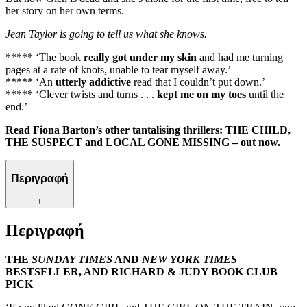
her story on her own terms.
Jean Taylor is going to tell us what she knows.
***** ‘The book
really got under my skin
and had me turning
pages at a rate of knots, unable to tear myself away.’
***** ‘An
utterly addictive
read that I couldn’t put down.’
***** ‘Clever twists and turns . . .
kept me on my toes
until the
end.’
Read Fiona Barton’s other tantalising thrillers: THE CHILD,
THE SUSPECT and LOCAL GONE MISSING – out now.
Περιγραφή
+
Περιγραφή
THE
SUNDAY TIMES
AND
NEW YORK TIMES
BESTSELLER, AND RICHARD & JUDY BOOK CLUB
PICK