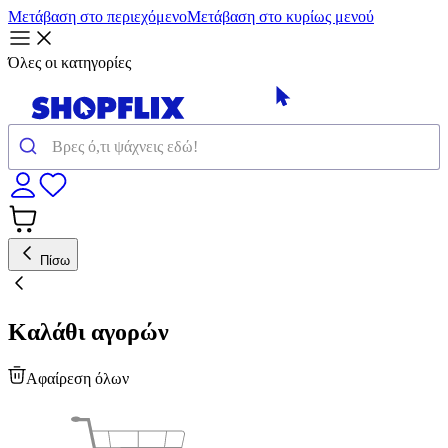
Μετάβαση στο περιεχόμενο
Μετάβαση στο κυρίως μενού
Όλες οι κατηγορίες
Πίσω
Καλάθι αγορών
Αφαίρεση όλων