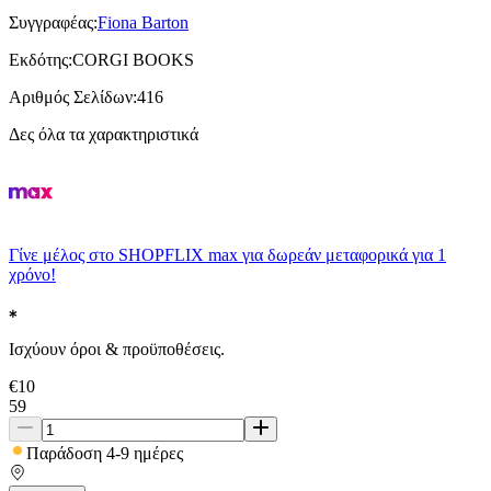
Συγγραφέας
:
Fiona Barton
Εκδότης
:
CORGI BOOKS
Αριθμός Σελίδων
:
416
Δες όλα τα χαρακτηριστικά
Γίνε μέλος στο SHOPFLIX max για δωρεάν μεταφορικά για 1
χρόνο!
Ισχύουν όροι & προϋποθέσεις.
€
10
59
Παράδοση 4-9 ημέρες