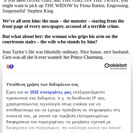
‘If you liked GONE GIRL and THE GIRL ON THE TRAIN, you
might want to pick up THE WIDOW by Fiona Barton. Engrossing.
Suspenseful’ Stephen King
We’ve all seen him: the man – the monster – staring from the
front page of every newspaper, accused of a terrible crime.
But what about her: the woman who grips his arm on the
courtroom stairs – the wife who stands by him?
Jean Taylor’s life was blissfully ordinary. Nice house, nice husband.
Glen was all she’d ever wanted: her Prince Charming.
Until he became that man accused, that monster on the front page.
Jean was married to a man everyone thought capable of
unimaginable evil.
Υπεύθυνη χρήση των δεδομένων σας
But now Glen is dead and she’s alone for the first time, free to tell
Εμείς και
οι 1022 συνεργάτες μας
επεξεργαζόμαστε
her story on her own terms.
προσωπικά σας δεδομένα, π.χ. τη διεύθυνση IP σας,
Jean Taylor is going to tell us what she knows.
χρησιμοποιώντας τεχνολογία όπως cookies για να
αποθηκεύουμε και να έχουμε πρόσβαση σε πληροφορίες στη
***** ‘The book
really got under my skin
and had me turning
συσκευή σας, με σκοπό την προβολή εξατομικευμένων
pages at a rate of knots, unable to tear myself away.’
διαφημίσεων και περιεχομένου, τις μετρήσεις σχετικά με
***** ‘An
utterly addictive
read that I couldn’t put down.’
διαφημίσεις και περιεχόμενο, την καλύτερη εικόνα του κοινού
***** ‘Clever twists and turns . . .
kept me on my toes
until the