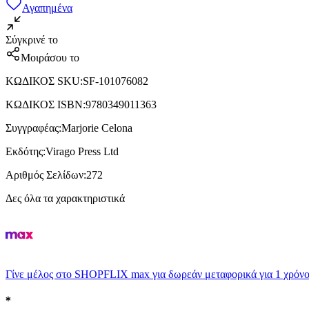
Αγαπημένα
Σύγκρινέ το
Μοιράσου το
ΚΩΔΙΚΟΣ SKU
:
SF-101076082
ΚΩΔΙΚΟΣ ISBN
:
9780349011363
Συγγραφέας
:
Marjorie Celona
Εκδότης
:
Virago Press Ltd
Αριθμός Σελίδων
:
272
Δες όλα τα χαρακτηριστικά
Γίνε μέλος στο SHOPFLIX max για δωρεάν μεταφορικά για 1 χρόνο