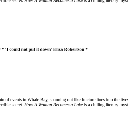
rrible secret.
How A Woman Becomes a Lake
is a chilling literary m
 ‘I could not put it down’ Eliza Robertson *
 of events in Whale Bay, spanning out like fracture lines into the lives 
rrible secret.
How A Woman Becomes a Lake
is a chilling literary m