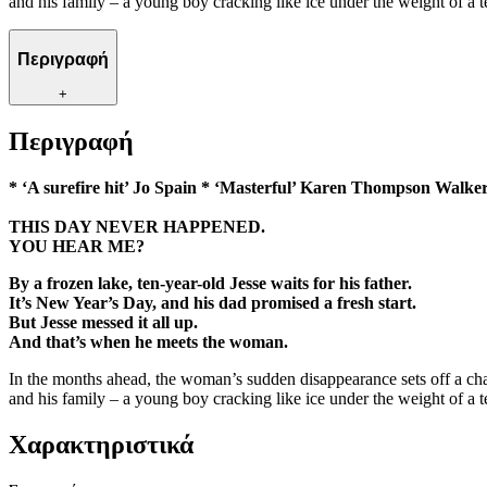
and his family – a young boy cracking like ice under the weight of a te
Περιγραφή
+
Περιγραφή
* ‘A surefire hit’ Jo Spain *
‘Masterful’ Karen Thompson Walker *
THIS DAY NEVER HAPPENED.
YOU HEAR ME?
By a frozen lake, ten-year-old Jesse waits for his father.
It’s New Year’s Day, and his dad promised a fresh start.
But Jesse messed it all up.
And that’s when he meets the woman.
In the months ahead, the woman’s sudden disappearance sets off a chain
and his family – a young boy cracking like ice under the weight of a te
Χαρακτηριστικά