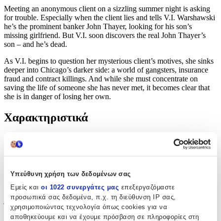
Meeting an anonymous client on a sizzling summer night is asking
for trouble. Especially when the client lies and tells V.I. Warshawski
he’s the prominent banker John Thayer, looking for his son’s
missing girlfriend. But V.I. soon discovers the real John Thayer’s
son – and he’s dead.
As V.I. begins to question her mysterious client’s motives, she sinks
deeper into Chicago’s darker side: a world of gangsters, insurance
fraud and contract killings. And while she must concentrate on
saving the life of someone she has never met, it becomes clear that
she is in danger of losing her own.
Χαρακτηριστικά
Συγγραφέας
:
Sara Paretsky
Εκδότης
:
Υπεύθυνη χρήση των δεδομένων σας
Εμείς και
οι 1022 συνεργάτες μας
επεξεργαζόμαστε
Hodder Paperback
προσωπικά σας δεδομένα, π.χ. τη διεύθυνση IP σας,
Έτος Έκδοσης
:
χρησιμοποιώντας τεχνολογία όπως cookies για να
αποθηκεύουμε και να έχουμε πρόσβαση σε πληροφορίες στη