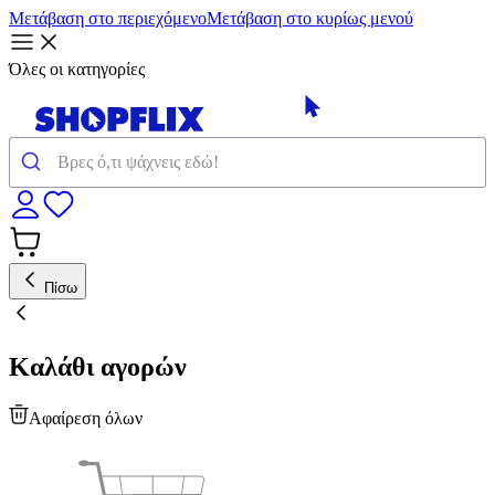
Μετάβαση στο περιεχόμενο
Μετάβαση στο κυρίως μενού
Όλες οι κατηγορίες
Πίσω
Καλάθι αγορών
Αφαίρεση όλων