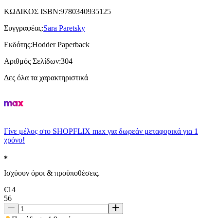
ΚΩΔΙΚΟΣ ISBN
:
9780340935125
Συγγραφέας
:
Sara Paretsky
Εκδότης
:
Hodder Paperback
Αριθμός Σελίδων
:
304
Δες όλα τα χαρακτηριστικά
Γίνε μέλος στο SHOPFLIX max για δωρεάν μεταφορικά για 1
χρόνο!
Ισχύουν όροι & προϋποθέσεις.
€
14
56