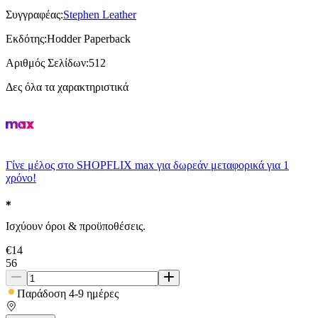
Συγγραφέας
:
Stephen Leather
Εκδότης
:
Hodder Paperback
Αριθμός Σελίδων
:
512
Δες όλα τα χαρακτηριστικά
Γίνε μέλος στο SHOPFLIX max για δωρεάν μεταφορικά για 1
χρόνο!
Ισχύουν όροι & προϋποθέσεις.
€
14
56
Παράδοση 4-9 ημέρες