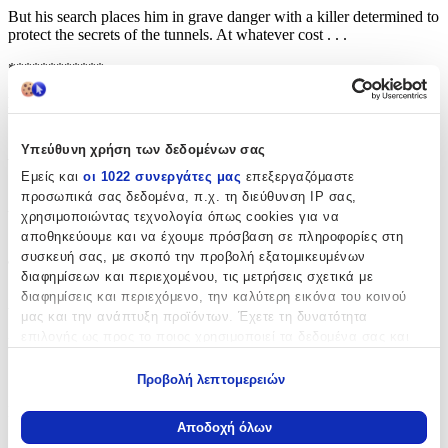
But his search places him in grave danger with a killer determined to
protect the secrets of the tunnels. At whatever cost . . .
************
PRAISE FOR STEPHEN LEATHER
‘A master of the thriller genre’
Υπεύθυνη χρήση των δεδομένων σας
Irish Times
Εμείς και
οι 1022 συνεργάτες μας
επεξεργαζόμαστε
‘As tough as British thrillers get . . . gripping’
προσωπικά σας δεδομένα, π.χ. τη διεύθυνση IP σας,
Irish Independent
χρησιμοποιώντας τεχνολογία όπως cookies για να
αποθηκεύουμε και να έχουμε πρόσβαση σε πληροφορίες στη
‘The sheer impetus of his story-telling is damned hard to resist’
συσκευή σας, με σκοπό την προβολή εξατομικευμένων
Sunday Express
διαφημίσεων και περιεχομένου, τις μετρήσεις σχετικά με
Χαρακτηριστικά
διαφημίσεις και περιεχόμενο, την καλύτερη εικόνα του κοινού
μας και την ανάπτυξη προϊόντων. Έχετε τη δυνατότητα
επιλογής ως προς το ποιος χρησιμοποιεί τα δεδομένα σας και
Συγγραφέας
:
για ποιους σκοπούς.
Stephen Leather
Προβολή λεπτομερειών
Εάν μας επιτρέπετε, θα θέλαμε επίσης:
Εκδότης
:
Να συλλέξουμε πληροφορίες σχετικά με τη γεωγραφική
Αποδοχή όλων
σας τοποθεσία, οι οποίες μπορεί να είναι ακριβείς σε
Hodder Paperback