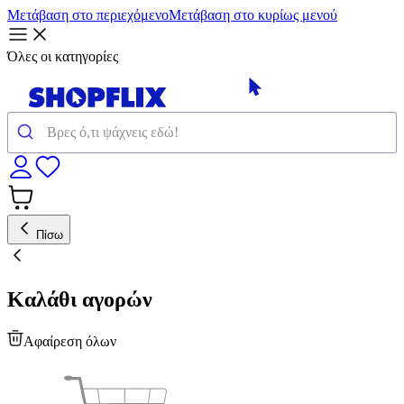
Μετάβαση στο περιεχόμενο
Μετάβαση στο κυρίως μενού
Όλες οι κατηγορίες
Πίσω
Καλάθι αγορών
Αφαίρεση όλων