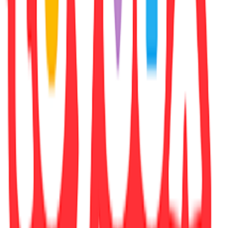
Penguin Classics
Αριθμός Σελίδων
:
272
Διαστάσεις
:
1.5x12.9x19.8
cm
Χαρτί Εξωφύλλου
:
Paperback / softback
Γλώσσα
:
Αγγλικά
ISBN
:
9780241505410
Αξιολογήσεις