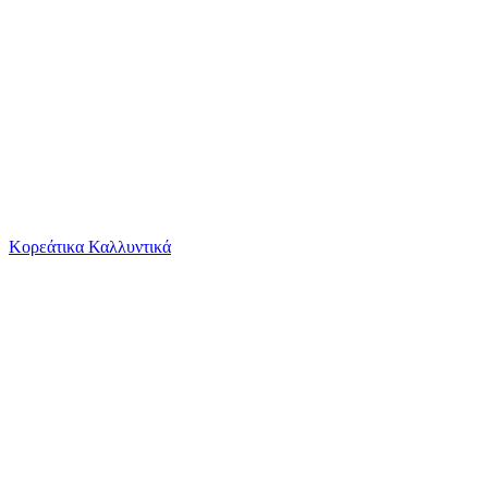
Το καλάθι είναι άδειο
Όλες οι κατηγορίες
Κορεάτικα Καλλυντικά
Ψάχνεις για δροσιά;
Horse Under Water Len Deighton Penguin Classi...