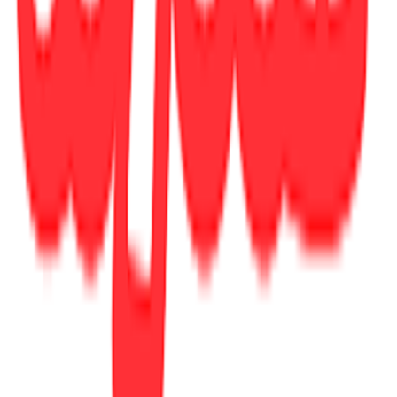
Προς το παρόν δεν υπάρχουν άλλες αξιολογήσεις. Όταν
προστεθούν, θα εμφανιστούν εδώ.
Πώς υπολογίζεται η βαθμολογία
Η τελική βαθμολογία βασίζεται αποκλειστικά σε κριτικές χρηστών
που έχουν πραγματοποιήσει αγορά μέσω SHOPFLIX ή έχουν
επιβεβαιώσει την αγορά τους.
Γράψου στο Νewsletter μας για νέα & προσφορές!
Εγγραφή
Πατώντας «Εγγραφή» αποδέχεσαι τους
όρους χρήσης
ΕΤΑΙΡΕΙΑ
Σχετικά με εμάς
Ευκαιρίες καριέρας