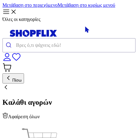
Μετάβαση στο περιεχόμενο
Μετάβαση στο κυρίως μενού
Όλες οι κατηγορίες
Πίσω
Καλάθι αγορών
Αφαίρεση όλων