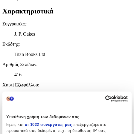
Χαρακτηριστικά
Συγγραφέας
:
J. P. Oakes
Εκδότης
:
Titan Books Ltd
Αριθμός Σελίδων
:
416
Χαρτί Εξωφύλλου
:
Paperback / softback
Γλώσσα
:
Αγγλικά
Υπεύθυνη χρήση των δεδομένων σας
Εμείς και
οι 1022 συνεργάτες μας
επεξεργαζόμαστε
ISBN
:
προσωπικά σας δεδομένα, π.χ. τη διεύθυνση IP σας,