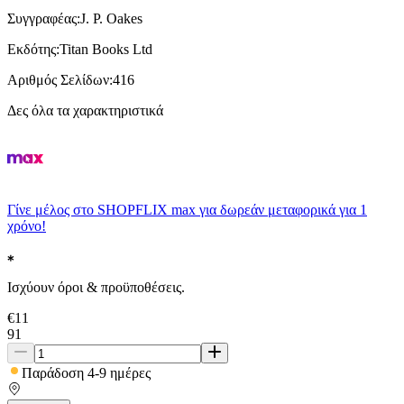
Συγγραφέας
:
J. P. Oakes
Εκδότης
:
Titan Books Ltd
Αριθμός Σελίδων
:
416
Δες όλα τα χαρακτηριστικά
Γίνε μέλος στο SHOPFLIX max για δωρεάν μεταφορικά για 1
χρόνο!
Ισχύουν όροι & προϋποθέσεις.
€
11
91
Παράδοση 4-9 ημέρες