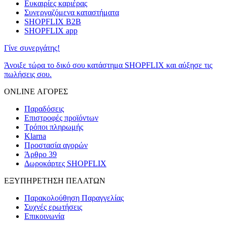
Ευκαιρίες καριέρας
Συνεργαζόμενα καταστήματα
SHOPFLIX B2B
SHOPFLIX app
Γίνε συνεργάτης!
Άνοιξε τώρα το δικό σου κατάστημα SHOPFLIX και αύξησε τις
πωλήσεις σου.
ONLINE ΑΓΟΡΕΣ
Παραδόσεις
Επιστροφές προϊόντων
Τρόποι πληρωμής
Klarna
Προστασία αγορών
Άρθρο 39
Δωροκάρτες SHOPFLIX
ΕΞΥΠΗΡΕΤΗΣΗ ΠΕΛΑΤΩΝ
Παρακολούθηση Παραγγελίας
Συχνές ερωτήσεις
Επικοινωνία