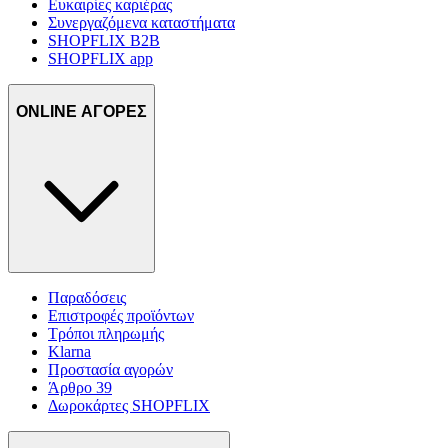
Ευκαιρίες καριέρας
Συνεργαζόμενα καταστήματα
SHOPFLIX B2B
SHOPFLIX app
ONLINE ΑΓΟΡΕΣ
Παραδόσεις
Επιστροφές προϊόντων
Τρόποι πληρωμής
Klarna
Προστασία αγορών
Άρθρο 39
Δωροκάρτες SHOPFLIX