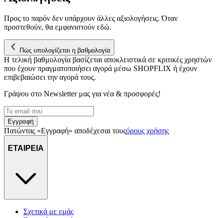
διεύθυνση IP σας, χρησιμοποιώντας τεχνολογία όπως cookies
για να αποθηκεύουμε και να έχουμε πρόσβαση σε πληροφορίες
Προς το παρόν δεν υπάρχουν άλλες αξιολογήσεις. Όταν
στη συσκευή σας, με σκοπό την προβολή εξατομικευμένων
προστεθούν, θα εμφανιστούν εδώ.
διαφημίσεων και περιεχομένου, τις μετρήσεις σχετικά με
διαφημίσεις και περιεχόμενο, την καλύτερη εικόνα του κοινού
μας και την ανάπτυξη προϊόντων. Επίσης, κοινοποιούμε
Πώς υπολογίζεται η βαθμολογία
Η τελική βαθμολογία βασίζεται αποκλειστικά σε κριτικές χρηστών
πληροφορίες σχετικά με την από μέρους σας χρήση της
που έχουν πραγματοποιήσει αγορά μέσω SHOPFLIX ή έχουν
τοποθεσίας μας στους συνεργάτες μέσων κοινωνικής
επιβεβαιώσει την αγορά τους.
δικτύωσης, διαφημίσεων και ανάλυσης.
Γράψου στο Νewsletter μας για νέα & προσφορές!
Εγγραφή
Πατώντας «Εγγραφή» αποδέχεσαι τους
όρους χρήσης
ΕΤΑΙΡΕΙΑ
Σχετικά με εμάς