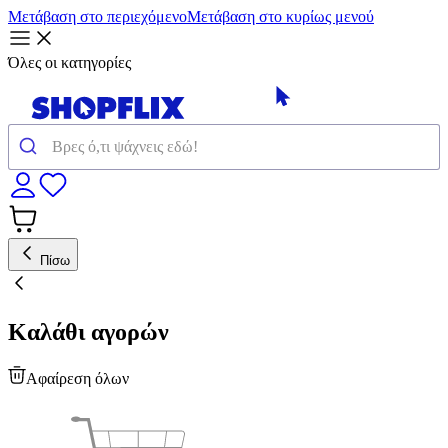
Μετάβαση στο περιεχόμενο
Μετάβαση στο κυρίως μενού
Όλες οι κατηγορίες
Πίσω
Καλάθι αγορών
Αφαίρεση όλων