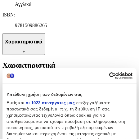
Αγγλικά
ISBN
:
9781509886265
Χαρακτηριστικά
+
Χαρακτηριστικά
Συγγραφέας
:
Trisha Sakhlecha
Υπεύθυνη χρήση των δεδομένων σας
Εκδότης
:
Εμείς και
οι 1022 συνεργάτες μας
επεξεργαζόμαστε
προσωπικά σας δεδομένα, π.χ. τη διεύθυνση IP σας,
Pan Books
χρησιμοποιώντας τεχνολογία όπως cookies για να
Ημερομηνία Έκδοσης
:
αποθηκεύουμε και να έχουμε πρόσβαση σε πληροφορίες στη
συσκευή σας, με σκοπό την προβολή εξατομικευμένων
12/11/2019
διαφημίσεων και περιεχομένου, τις μετρήσεις σχετικά με