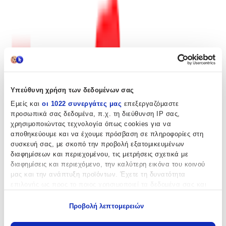
Προσθήκη στο καλάθι
Χαρακτηριστικά
Συγγραφέας
:
Lynda La Plante
Υπεύθυνη χρήση των δεδομένων σας
Εκδότης
:
Εμείς και
οι 1022 συνεργάτες μας
επεξεργαζόμαστε
προσωπικά σας δεδομένα, π.χ. τη διεύθυνση IP σας,
Simon & Schuster Ltd
χρησιμοποιώντας τεχνολογία όπως cookies για να
αποθηκεύουμε και να έχουμε πρόσβαση σε πληροφορίες στη
Ημερομηνία Έκδοσης
:
συσκευή σας, με σκοπό την προβολή εξατομικευμένων
13/09/2012
διαφημίσεων και περιεχομένου, τις μετρήσεις σχετικά με
διαφημίσεις και περιεχόμενο, την καλύτερη εικόνα του κοινού
Έτος Έκδοσης
:
μας και την ανάπτυξη προϊόντων. Έχετε τη δυνατότητα
επιλογής ως προς το ποιος χρησιμοποιεί τα δεδομένα σας και
2012
για ποιους σκοπούς.
Αριθμός Σελίδων
:
Προβολή λεπτομερειών
Εάν μας επιτρέπετε, θα θέλαμε επίσης:
352