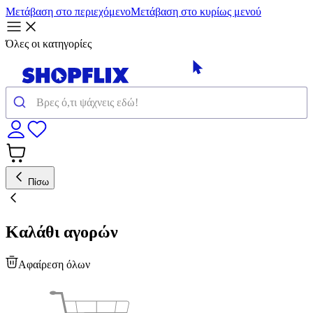
Μετάβαση στο περιεχόμενο
Μετάβαση στο κυρίως μενού
Όλες οι κατηγορίες
Πίσω
Καλάθι αγορών
Αφαίρεση όλων