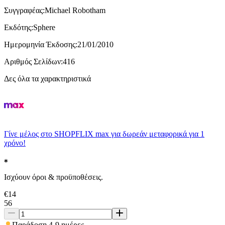
Συγγραφέας
:
Michael Robotham
Εκδότης
:
Sphere
Ημερομηνία Έκδοσης
:
21/01/2010
Αριθμός Σελίδων
:
416
Δες όλα τα χαρακτηριστικά
Γίνε μέλος στο SHOPFLIX max για δωρεάν μεταφορικά για 1
χρόνο!
Ισχύουν όροι & προϋποθέσεις.
€
14
56
Παράδοση 4-9 ημέρες