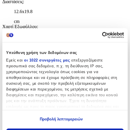
Διαστάσεις
:
12.6x19.8
cm
Χαρτί Εξωφύλλου
:
Paperback / softback
Γλώσσα
:
Υπεύθυνη χρήση των δεδομένων σας
Αγγλικά
Εμείς και
οι 1022 συνεργάτες μας
επεξεργαζόμαστε
ISBN
:
προσωπικά σας δεδομένα, π.χ. τη διεύθυνση IP σας,
χρησιμοποιώντας τεχνολογία όπως cookies για να
9780751544220
αποθηκεύουμε και να έχουμε πρόσβαση σε πληροφορίες στη
συσκευή σας, με σκοπό την προβολή εξατομικευμένων
διαφημίσεων και περιεχομένου, τις μετρήσεις σχετικά με
Χαρακτηριστικά
διαφημίσεις και περιεχόμενο, την καλύτερη εικόνα του κοινού
+
μας και την ανάπτυξη προϊόντων. Έχετε τη δυνατότητα
επιλογής ως προς το ποιος χρησιμοποιεί τα δεδομένα σας και
Χαρακτηριστικά
για ποιους σκοπούς.
Προβολή λεπτομερειών
Εάν μας επιτρέπετε, θα θέλαμε επίσης:
Συγγραφέας
: