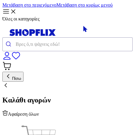
Μετάβαση στο περιεχόμενο
Μετάβαση στο κυρίως μενού
Όλες οι κατηγορίες
Πίσω
Καλάθι αγορών
Αφαίρεση όλων