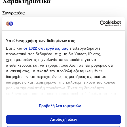
Χαρακτηριστικά
Συγγραφέας
:
Gin Phillips
Εκδότης
:
Υπεύθυνη χρήση των δεδομένων σας
Black Swan
Εμείς και
οι 1022 συνεργάτες μας
επεξεργαζόμαστε
Αριθμός Σελίδων
:
προσωπικά σας δεδομένα, π.χ. τη διεύθυνση IP σας,
χρησιμοποιώντας τεχνολογία όπως cookies για να
288
αποθηκεύουμε και να έχουμε πρόσβαση σε πληροφορίες στη
Διαστάσεις
:
συσκευή σας, με σκοπό την προβολή εξατομικευμένων
διαφημίσεων και περιεχομένου, τις μετρήσεις σχετικά με
12.7x19.8
διαφημίσεις και περιεχόμενο, την καλύτερη εικόνα του κοινού
μας και την ανάπτυξη προϊόντων. Έχετε τη δυνατότητα
cm
επιλογής ως προς το ποιος χρησιμοποιεί τα δεδομένα σας και
Χαρτί Εξωφύλλου
:
για ποιους σκοπούς.
Μαλακό Εξώφυλλο
Προβολή λεπτομερειών
Εάν μας επιτρέπετε, θα θέλαμε επίσης:
Γλώσσα
:
Να συλλέξουμε πληροφορίες σχετικά με τη γεωγραφική
Αποδοχή όλων
σας τοποθεσία, οι οποίες μπορεί να είναι ακριβείς σε
Αγγλικά