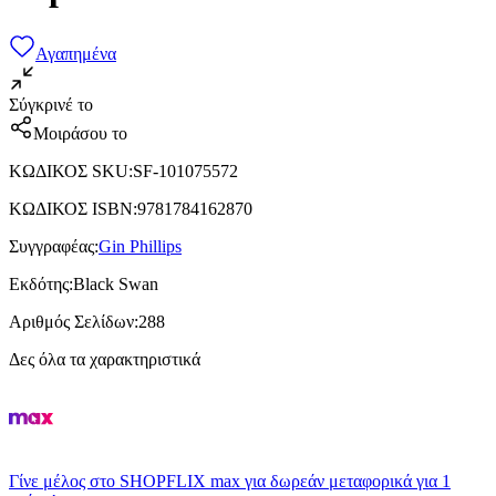
Αγαπημένα
Σύγκρινέ το
Μοιράσου το
ΚΩΔΙΚΟΣ SKU
:
SF-101075572
ΚΩΔΙΚΟΣ ISBN
:
9781784162870
Συγγραφέας
:
Gin Phillips
Εκδότης
:
Black Swan
Αριθμός Σελίδων
:
288
Δες όλα τα χαρακτηριστικά
Γίνε μέλος στο SHOPFLIX max για δωρεάν μεταφορικά για 1