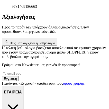
μας επεξεργαζόμαστε προσωπικά σας δεδομένα, π.χ. τη
9781409186663
διεύθυνση IP σας, χρησιμοποιώντας τεχνολογία όπως cookies
για να αποθηκεύουμε και να έχουμε πρόσβαση σε πληροφορίες
Αξιολογήσεις
στη συσκευή σας, με σκοπό την προβολή εξατομικευμένων
διαφημίσεων και περιεχομένου, τις μετρήσεις σχετικά με
Προς το παρόν δεν υπάρχουν άλλες αξιολογήσεις. Όταν
διαφημίσεις και περιεχόμενο, την καλύτερη εικόνα του κοινού
προστεθούν, θα εμφανιστούν εδώ.
μας και την ανάπτυξη προϊόντων. Επίσης, κοινοποιούμε
πληροφορίες σχετικά με την από μέρους σας χρήση της
Πώς υπολογίζεται η βαθμολογία
τοποθεσίας μας στους συνεργάτες μέσων κοινωνικής
Η τελική βαθμολογία βασίζεται αποκλειστικά σε κριτικές χρηστών
δικτύωσης, διαφημίσεων και ανάλυσης.
που έχουν πραγματοποιήσει αγορά μέσω SHOPFLIX ή έχουν
επιβεβαιώσει την αγορά τους.
Γράψου στο Νewsletter μας για νέα & προσφορές!
Εγγραφή
Πατώντας «Εγγραφή» αποδέχεσαι τους
όρους χρήσης
ΕΤΑΙΡΕΙΑ