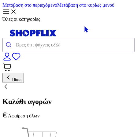
Μετάβαση στο περιεχόμενο
Μετάβαση στο κυρίως μενού
Όλες οι κατηγορίες
Πίσω
Καλάθι αγορών
Αφαίρεση όλων