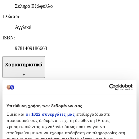
Σκληρό Εξώφυλλο
Γλώσσα
:
Αγγλικά
ISBN
:
9781409186663
Χαρακτηριστικά
+
Χαρακτηριστικά
Συγγραφέας
:
Υπεύθυνη χρήση των δεδομένων σας
Jeff Lindsay
Εμείς και
οι 1022 συνεργάτες μας
επεξεργαζόμαστε
προσωπικά σας δεδομένα, π.χ. τη διεύθυνση IP σας,
Εκδότης
:
χρησιμοποιώντας τεχνολογία όπως cookies για να
Orion (an Imprint of The Orion Publishing Group Ltd )
αποθηκεύουμε και να έχουμε πρόσβαση σε πληροφορίες στη