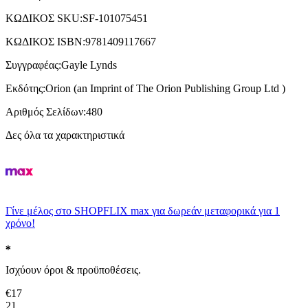
ΚΩΔΙΚΟΣ SKU
:
SF-101075451
ΚΩΔΙΚΟΣ ISBN
:
9781409117667
Συγγραφέας
:
Gayle Lynds
Εκδότης
:
Orion (an Imprint of The Orion Publishing Group Ltd )
Αριθμός Σελίδων
:
480
Δες όλα τα χαρακτηριστικά
Γίνε μέλος στο SHOPFLIX max για δωρεάν μεταφορικά για 1
χρόνο!
Ισχύουν όροι & προϋποθέσεις.
€
17
21