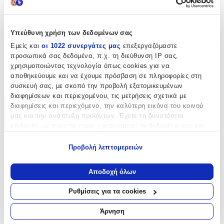
Paperback / softback
Γλώσσα
:
Υπεύθυνη χρήση των δεδομένων σας
Εμείς και
οι 1022 συνεργάτες μας
επεξεργαζόμαστε
Αγγλικά
προσωπικά σας δεδομένα, π.χ. τη διεύθυνση IP σας,
ISBN
:
χρησιμοποιώντας τεχνολογία όπως cookies για να
αποθηκεύουμε και να έχουμε πρόσβαση σε πληροφορίες στη
9781409117667
συσκευή σας, με σκοπό την προβολή εξατομικευμένων
διαφημίσεων και περιεχομένου, τις μετρήσεις σχετικά με
διαφημίσεις και περιεχόμενο, την καλύτερη εικόνα του κοινού
Χαρακτηριστικά
μας και την ανάπτυξη προϊόντων. Έχετε τη δυνατότητα
+
επιλογής ως προς το ποιος χρησιμοποιεί τα δεδομένα σας και
για ποιους σκοπούς.
Χαρακτηριστικά
Προβολή λεπτομερειών
Εάν μας επιτρέπετε, θα θέλαμε επίσης:
Να συλλέξουμε πληροφορίες σχετικά με τη γεωγραφική
Συγγραφέας
:
Αποδοχή όλων
σας τοποθεσία, οι οποίες μπορεί να είναι ακριβείς σε
Gayle Lynds
απόσταση μερικών μέτρων
Ρυθμίσεις για τα cookies
Να αναγνωρίσουμε τη συσκευή σας σαρώνοντας ενεργά
Εκδότης
:
για συγκεκριμένα χαρακτηριστικά (δακτυλικό αποτύπωμα)
Άρνηση
Orion (an Imprint of The Orion Publishing Group Ltd )
Μάθετε περισσότερα σχετικά με τον τρόπο επεξεργασίας των