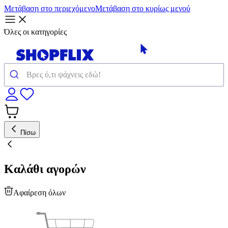
Μετάβαση στο περιεχόμενο
Μετάβαση στο κυρίως μενού
Όλες οι κατηγορίες
Πίσω
Καλάθι αγορών
Αφαίρεση όλων