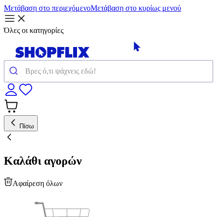
Μετάβαση στο περιεχόμενο
Μετάβαση στο κυρίως μενού
Όλες οι κατηγορίες
Πίσω
Καλάθι αγορών
Αφαίρεση όλων