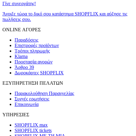
Γίνε συνεργάτης!
Άνοιξε τώρα το δικό σου κατάστημα SHOPFLIX και αύξησε τις
πωλήσεις σου.
ONLINE ΑΓΟΡΕΣ
Παραδόσεις
Επιστροφές προϊόντων
Τρόποι πληρωμής
Klarna
Προστασία αγορών
Άρθρο 39
Δωροκάρτες SHOPFLIX
ΕΞΥΠΗΡΕΤΗΣΗ ΠΕΛΑΤΩΝ
Παρακολούθηση Παραγγελίας
Συχνές ερωτήσεις
Επικοινωνία
ΥΠΗΡΕΣΙΕΣ
SHOPFLIX max
SHOPFLIX tickets
SHOPFLIX ΜΕ ΤΗ ΜΙΑ