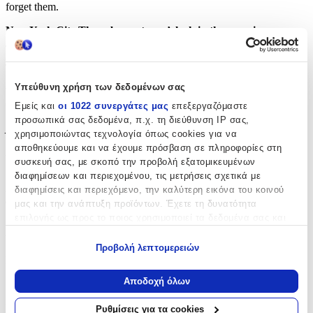
forget them.
New York City.The subway, two o’clock in the morning.
Jack Reacher studies his fellow passengers.Four are OK.The fifth
isn’t.
The train brakes for Grand Central Station.
Υπεύθυνη χρήση των δεδομένων σας
Will Reacher intervene, and save lives?
Or is he wrong?Will his intervention cost lives – including his own?
Εμείς και
οι 1022 συνεργάτες μας
επεξεργαζόμαστε
προσωπικά σας δεδομένα, π.χ. τη διεύθυνση IP σας,
_________
χρησιμοποιώντας τεχνολογία όπως cookies για να
αποθηκεύουμε και να έχουμε πρόσβαση σε πληροφορίες στη
Although the Jack Reacher novels can be read in any order,
Gone
συσκευή σας, με σκοπό την προβολή εξατομικευμένων
Tomorrow
is 13th in the series.
διαφημίσεων και περιεχομένου, τις μετρήσεις σχετικά με
And be sure not to miss Reacher’s newest adventure, no.26,
Better
διαφημίσεις και περιεχόμενο, την καλύτερη εικόνα του κοινού
off Dead
!
***OUT NOW***
μας και την ανάπτυξη προϊόντων. Έχετε τη δυνατότητα
επιλογής ως προς το ποιος χρησιμοποιεί τα δεδομένα σας και
Χαρακτηριστικά
για ποιους σκοπούς.
Προβολή λεπτομερειών
Εάν μας επιτρέπετε, θα θέλαμε επίσης:
Συγγραφέας
:
Να συλλέξουμε πληροφορίες σχετικά με τη γεωγραφική
Αποδοχή όλων
Lee Child
σας τοποθεσία, οι οποίες μπορεί να είναι ακριβείς σε
απόσταση μερικών μέτρων
Εκδότης
:
Ρυθμίσεις για τα cookies