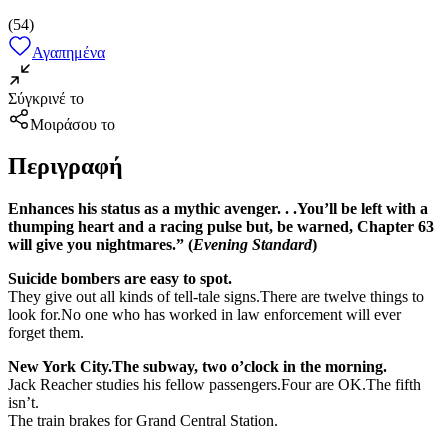
(
54
)
Αγαπημένα
Σύγκρινέ το
Μοιράσου το
Περιγραφή
Enhances his status as a mythic avenger. . .You’ll be left with a
thumping heart and a racing pulse but, be warned, Chapter 63
will give you nightmares.” (
Evening Standard
)
Suicide bombers are easy to spot.
They give out all kinds of tell-tale signs.There are twelve things to
look for.No one who has worked in law enforcement will ever
forget them.
New York City.The subway, two o’clock in the morning.
Jack Reacher studies his fellow passengers.Four are OK.The fifth
isn’t.
The train brakes for Grand Central Station.