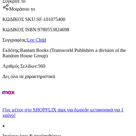
Σύγκρινέ το
Μοιράσου το
ΚΩΔΙΚΟΣ SKU
:
SF-101075400
ΚΩΔΙΚΟΣ ISBN
:
9780553824698
Συγγραφέας
:
Lee Child
Εκδότης
:
Bantam Books (Transworld Publishers a division of the
Random House Group)
Αριθμός Σελίδων
:
560
Δες όλα τα χαρακτηριστικά
Γίνε μέλος στο SHOPFLIX max για δωρεάν μεταφορικά για 1
χρόνο!
Ισχύουν όροι & προϋποθέσεις.