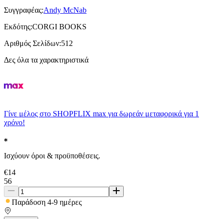
Συγγραφέας
:
Andy McNab
Εκδότης
:
CORGI BOOKS
Αριθμός Σελίδων
:
512
Δες όλα τα χαρακτηριστικά
Γίνε μέλος στο SHOPFLIX max για δωρεάν μεταφορικά για 1
χρόνο!
Ισχύουν όροι & προϋποθέσεις.
€
14
56
Παράδοση 4-9 ημέρες