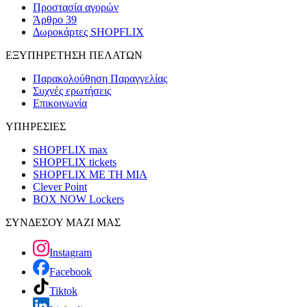
Προστασία αγορών
Άρθρο 39
Δωροκάρτες SHOPFLIX
ΕΞΥΠΗΡΕΤΗΣΗ ΠΕΛΑΤΩΝ
Παρακολούθηση Παραγγελίας
Συχνές ερωτήσεις
Επικοινωνία
ΥΠΗΡΕΣΙΕΣ
SHOPFLIX max
SHOPFLIX tickets
SHOPFLIX ΜΕ ΤΗ ΜΙΑ
Clever Point
BOX NOW Lockers
ΣΥΝΔΕΣΟΥ ΜΑΖΙ ΜΑΣ
Instagram
Facebook
Tiktok