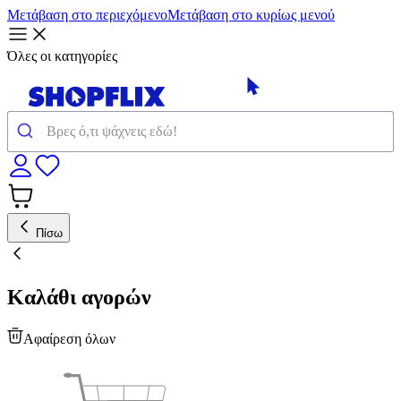
Μετάβαση στο περιεχόμενο
Μετάβαση στο κυρίως μενού
Όλες οι κατηγορίες
Πίσω
Καλάθι αγορών
Αφαίρεση όλων