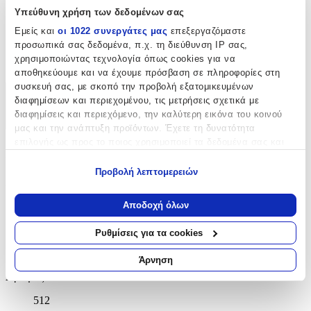
Υπεύθυνη χρήση των δεδομένων σας
Αγγλικά
Εμείς και
οι 1022 συνεργάτες μας
επεξεργαζόμαστε
ISBN
:
προσωπικά σας δεδομένα, π.χ. τη διεύθυνση IP σας,
χρησιμοποιώντας τεχνολογία όπως cookies για να
9780552163590
αποθηκεύουμε και να έχουμε πρόσβαση σε πληροφορίες στη
συσκευή σας, με σκοπό την προβολή εξατομικευμένων
Χαρακτηριστικά
διαφημίσεων και περιεχομένου, τις μετρήσεις σχετικά με
διαφημίσεις και περιεχόμενο, την καλύτερη εικόνα του κοινού
+
μας και την ανάπτυξη προϊόντων. Έχετε τη δυνατότητα
επιλογής ως προς το ποιος χρησιμοποιεί τα δεδομένα σας και
Χαρακτηριστικά
για ποιους σκοπούς.
Προβολή λεπτομερειών
Συγγραφέας
:
Εάν μας επιτρέπετε, θα θέλαμε επίσης:
Να συλλέξουμε πληροφορίες σχετικά με τη γεωγραφική
Αποδοχή όλων
Andy McNab
σας τοποθεσία, οι οποίες μπορεί να είναι ακριβείς σε
απόσταση μερικών μέτρων
Εκδότης
:
Ρυθμίσεις για τα cookies
Να αναγνωρίσουμε τη συσκευή σας σαρώνοντας ενεργά
CORGI BOOKS
για συγκεκριμένα χαρακτηριστικά (δακτυλικό αποτύπωμα)
Άρνηση
Μάθετε περισσότερα σχετικά με τον τρόπο επεξεργασίας των
Αριθμός Σελίδων
:
προσωπικών σας δεδομένων και καθορίστε τις προτιμήσεις σας
στην
ενότητα “Λεπτομέρειες”
. Μπορείτε να αλλάξετε ή να
512