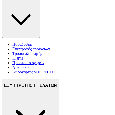
Παραδόσεις
Επιστροφές προϊόντων
Τρόποι πληρωμής
Klarna
Προστασία αγορών
Άρθρο 39
Δωροκάρτες SHOPFLIX
ΕΞΥΠΗΡΕΤΗΣΗ ΠΕΛΑΤΩΝ