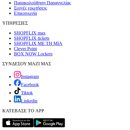
Παρακολούθηση Παραγγελίας
Συχνές ερωτήσεις
Επικοινωνία
ΥΠΗΡΕΣΙΕΣ
SHOPFLIX max
SHOPFLIX tickets
SHOPFLIX ΜΕ ΤΗ ΜΙΑ
Clever Point
BOX NOW Lockers
ΣΥΝΔΕΣΟΥ ΜΑΖΙ ΜΑΣ
Instagram
Facebook
Tiktok
Linkedin
ΚΑΤΕΒΑΣΕ ΤΟ APP