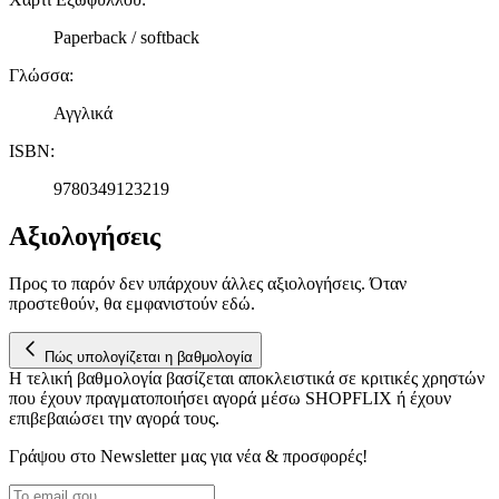
πληροφορίες σχετικά με την από μέρους σας χρήση της
Paperback / softback
τοποθεσίας μας στους συνεργάτες μέσων κοινωνικής
δικτύωσης, διαφημίσεων και ανάλυσης.
Γλώσσα
:
Αγγλικά
ISBN
:
9780349123219
Αξιολογήσεις
Προς το παρόν δεν υπάρχουν άλλες αξιολογήσεις. Όταν
προστεθούν, θα εμφανιστούν εδώ.
Πώς υπολογίζεται η βαθμολογία
Η τελική βαθμολογία βασίζεται αποκλειστικά σε κριτικές χρηστών
που έχουν πραγματοποιήσει αγορά μέσω SHOPFLIX ή έχουν
επιβεβαιώσει την αγορά τους.
Γράψου στο Νewsletter μας για νέα & προσφορές!