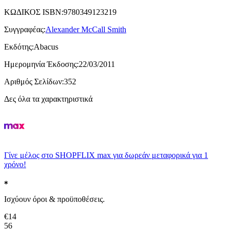
ΚΩΔΙΚΟΣ ISBN
:
9780349123219
Συγγραφέας
:
Alexander McCall Smith
Εκδότης
:
Abacus
Ημερομηνία Έκδοσης
:
22/03/2011
Αριθμός Σελίδων
:
352
Δες όλα τα χαρακτηριστικά
Γίνε μέλος στο SHOPFLIX max για δωρεάν μεταφορικά για 1
χρόνο!
Ισχύουν όροι & προϋποθέσεις.
€
14
56