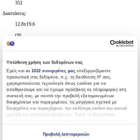
352
Διαστάσεις
:
12.8x19.6
cm
Χαρτί Εξωφύλλου
:
Paperback / softback
Γλώσσα
:
Υπεύθυνη χρήση των δεδομένων σας
Εμείς και
οι 1022 συνεργάτες μας
επεξεργαζόμαστε
Αγγλικά
προσωπικά σας δεδομένα, π.χ. τη διεύθυνση IP σας,
ISBN
:
χρησιμοποιώντας τεχνολογία όπως cookies για να
αποθηκεύουμε και να έχουμε πρόσβαση σε πληροφορίες στη
9780349123219
συσκευή σας, με σκοπό την προβολή εξατομικευμένων
διαφημίσεων και περιεχομένου, τις μετρήσεις σχετικά με
διαφημίσεις και περιεχόμενο, την καλύτερη εικόνα του κοινού
Χαρακτηριστικά
μας και την ανάπτυξη προϊόντων. Έχετε τη δυνατότητα
+
επιλογής ως προς το ποιος χρησιμοποιεί τα δεδομένα σας και
για ποιους σκοπούς.
Χαρακτηριστικά
Προβολή λεπτομερειών
Εάν μας επιτρέπετε, θα θέλαμε επίσης: