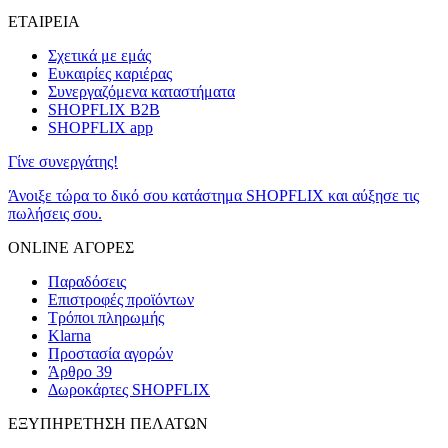
ΕΤΑΙΡΕΙΑ
Σχετικά με εμάς
Ευκαιρίες καριέρας
Συνεργαζόμενα καταστήματα
SHOPFLIX B2B
SHOPFLIX app
Γίνε συνεργάτης!
Άνοιξε τώρα το δικό σου κατάστημα SHOPFLIX και αύξησε τις
πωλήσεις σου.
ONLINE ΑΓΟΡΕΣ
Παραδόσεις
Επιστροφές προϊόντων
Τρόποι πληρωμής
Klarna
Προστασία αγορών
Άρθρο 39
Δωροκάρτες SHOPFLIX
ΕΞΥΠΗΡΕΤΗΣΗ ΠΕΛΑΤΩΝ