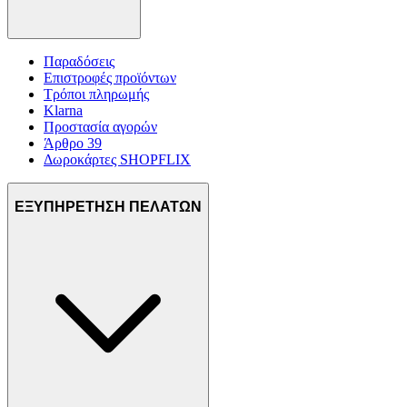
Παραδόσεις
Επιστροφές προϊόντων
Τρόποι πληρωμής
Klarna
Προστασία αγορών
Άρθρο 39
Δωροκάρτες SHOPFLIX
ΕΞΥΠΗΡΕΤΗΣΗ ΠΕΛΑΤΩΝ