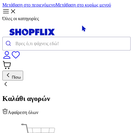
Μετάβαση στο περιεχόμενο
Μετάβαση στο κυρίως μενού
Όλες οι κατηγορίες
Πίσω
Καλάθι αγορών
Αφαίρεση όλων