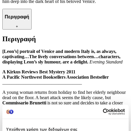
him deep into the dark heart of his beloved Venice.
Περιγραφή
+
Περιγραφή
[Leon’s] portrait of Venice and modern Italy is, as always,
captivating…The lively conversations between…characters,
displaying Leon’s sly humour, are a delight.
Evening Standard
A Kirkus Reviews Best Mystery 2011
A Pacific Northwest Booksellers Association Bestseller
__________________________________
A young woman returns from holiday to find her elderly neighbour
dead on the floor. A heart attack seems the likely cause, but
Commissario Brunetti
is not so sure and decides to take a closer
look. Soon he discovers that she was part of an organization that
cares for abused women and that her apartment was a safe-house.
Convinced that this is the lead he has been looking for, Brunetti
begins his search for answers. But as he sets out to discover the truth
Υπεύθυνη χρήση των δεδομένων σας