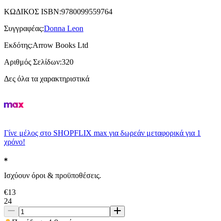
ΚΩΔΙΚΟΣ ISBN
:
9780099559764
Συγγραφέας
:
Donna Leon
Εκδότης
:
Arrow Books Ltd
Αριθμός Σελίδων
:
320
Δες όλα τα χαρακτηριστικά
Γίνε μέλος στο SHOPFLIX max για δωρεάν μεταφορικά για 1
χρόνο!
Ισχύουν όροι & προϋποθέσεις.
€
13
24