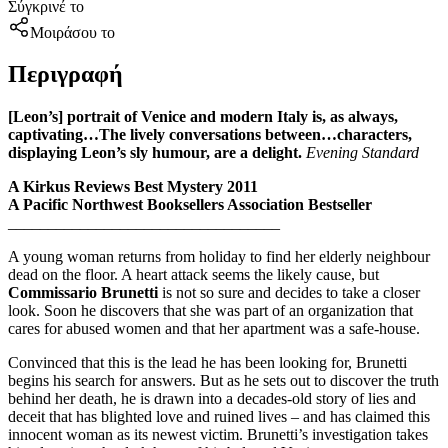
Σύγκρινέ το
Μοιράσου το
Περιγραφή
[Leon’s] portrait of Venice and modern Italy is, as always,
captivating…The lively conversations between…characters,
displaying Leon’s sly humour, are a delight.
Evening Standard
A Kirkus Reviews Best Mystery 2011
A Pacific Northwest Booksellers Association Bestseller
__________________________________
A young woman returns from holiday to find her elderly neighbour
dead on the floor. A heart attack seems the likely cause, but
Commissario Brunetti
is not so sure and decides to take a closer
look. Soon he discovers that she was part of an organization that
cares for abused women and that her apartment was a safe-house.
Convinced that this is the lead he has been looking for, Brunetti
begins his search for answers. But as he sets out to discover the truth
behind her death, he is drawn into a decades-old story of lies and
deceit that has blighted love and ruined lives – and has claimed this
innocent woman as its newest victim. Brunetti’s investigation takes