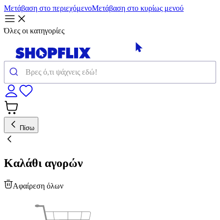
Μετάβαση στο περιεχόμενο
Μετάβαση στο κυρίως μενού
Όλες οι κατηγορίες
Πίσω
Καλάθι αγορών
Αφαίρεση όλων