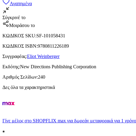
Αγαπημένα
Σύγκρινέ το
Μοιράσου το
ΚΩΔΙΚΟΣ SKU
:
SF-101058431
ΚΩΔΙΚΟΣ ISBN
:
9780811226189
Συγγραφέας
:
Eliot Weinberger
Εκδότης
:
New Directions Publishing Corporation
Αριθμός Σελίδων
:
240
Δες όλα τα χαρακτηριστικά
Γίνε μέλος στο SHOPFLIX max για δωρεάν μεταφορικά για 1 χρόνο