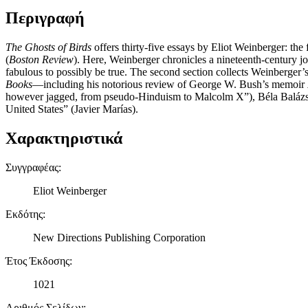
Περιγραφή
The Ghosts of Birds
offers thirty-five essays by Eliot Weinberger: the f
(
Boston Review
). Here, Weinberger chronicles a nineteenth-century j
fabulous to possibly be true. The second section collects Weinberge
Books
—including his notorious review of George W. Bush’s memoir
however jagged, from pseudo-Hinduism to Malcolm X”), Béla Balázs, H
United States” (Javier Marías).
Χαρακτηριστικά
Συγγραφέας
:
Eliot Weinberger
Εκδότης
:
New Directions Publishing Corporation
Έτος Έκδοσης
:
1021
Αριθμός Σελίδων
: