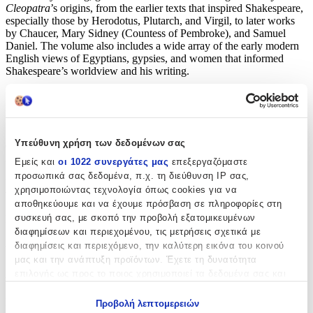
Cleopatra
’s origins, from the earlier texts that inspired Shakespeare,
especially those by Herodotus, Plutarch, and Virgil, to later works
by Chaucer, Mary Sidney (Countess of Pembroke), and Samuel
Daniel. The volume also includes a wide array of the early modern
English views of Egyptians, gypsies, and women that informed
Shakespeare’s worldview and his writing.
“Criticism” includes fourteen essays representing four centuries of
interpretation, from the early observations of Samuel Johnson to the
Romantic readings of Samuel Taylor Coleridge and William Hazlitt,
from the razor-sharp analyses of Anna Brownell Jameson to recent
Υπεύθυνη χρήση των δεδομένων σας
essays by Jonathan Gil Harris, Patricia Parker, Anston Bosman, and
Ania Loomba, among others.
Εμείς και
οι 1022 συνεργάτες μας
επεξεργαζόμαστε
προσωπικά σας δεδομένα, π.χ. τη διεύθυνση IP σας,
“Adaptations, Rewritings, and Appropriations” reprints alternative
χρησιμοποιώντας τεχνολογία όπως cookies για να
versions of Antony and Cleopatra’s story, including one by John
αποθηκεύουμε και να έχουμε πρόσβαση σε πληροφορίες στη
Dryden, a burlesque version by F. C. Burnand, a poem by Robert
συσκευή σας, με σκοπό την προβολή εξατομικευμένων
Louis Stevenson, and an Arabic version by Ahmad Shawqi.
διαφημίσεων και περιεχομένου, τις μετρήσεις σχετικά με
A Selected Bibliography is also included.
διαφημίσεις και περιεχόμενο, την καλύτερη εικόνα του κοινού
μας και την ανάπτυξη προϊόντων. Έχετε τη δυνατότητα
Χαρακτηριστικά
επιλογής ως προς το ποιος χρησιμοποιεί τα δεδομένα σας και
για ποιους σκοπούς.
Συγγραφέας
:
Προβολή λεπτομερειών