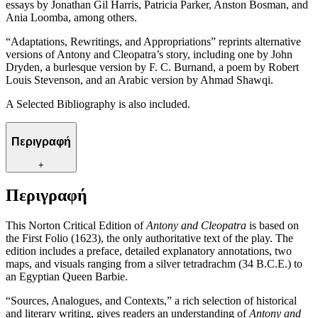
essays by Jonathan Gil Harris, Patricia Parker, Anston Bosman, and
Ania Loomba, among others.
“Adaptations, Rewritings, and Appropriations” reprints alternative
versions of Antony and Cleopatra’s story, including one by John
Dryden, a burlesque version by F. C. Burnand, a poem by Robert
Louis Stevenson, and an Arabic version by Ahmad Shawqi.
A Selected Bibliography is also included.
Περιγραφή
+
Περιγραφή
This Norton Critical Edition of
Antony and Cleopatra
is based on
the First Folio (1623), the only authoritative text of the play. The
edition includes a preface, detailed explanatory annotations, two
maps, and visuals ranging from a silver tetradrachm (34 B.C.E.) to
an Egyptian Queen Barbie.
“Sources, Analogues, and Contexts,” a rich selection of historical
and literary writing, gives readers an understanding of
Antony and