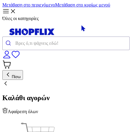
Μετάβαση στο περιεχόμενο
Μετάβαση στο κυρίως μενού
Όλες οι κατηγορίες
Πίσω
Καλάθι αγορών
Αφαίρεση όλων