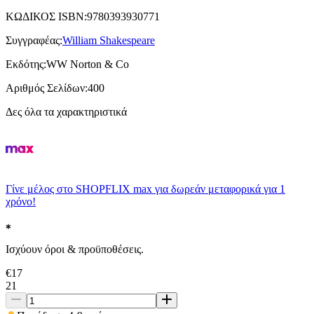
ΚΩΔΙΚΟΣ ISBN
:
9780393930771
Συγγραφέας
:
William Shakespeare
Εκδότης
:
WW Norton & Co
Αριθμός Σελίδων
:
400
Δες όλα τα χαρακτηριστικά
Γίνε μέλος στο SHOPFLIX max για δωρεάν μεταφορικά για 1
χρόνο!
Ισχύουν όροι & προϋποθέσεις.
€
17
21