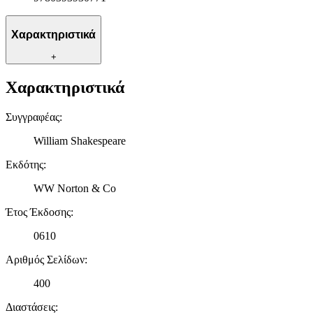
μας και την ανάπτυξη προϊόντων. Επίσης, κοινοποιούμε
πληροφορίες σχετικά με την από μέρους σας χρήση της
τοποθεσίας μας στους συνεργάτες μέσων κοινωνικής
Χαρακτηριστικά
δικτύωσης, διαφημίσεων και ανάλυσης.
+
Χαρακτηριστικά
Συγγραφέας
:
William Shakespeare
Εκδότης
:
WW Norton & Co
Έτος Έκδοσης
:
0610
Αριθμός Σελίδων
:
400
Διαστάσεις
: