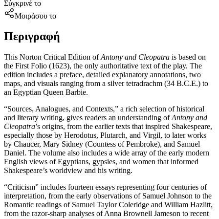
Σύγκρινέ το
Μοιράσου το
Περιγραφή
This Norton Critical Edition of
Antony and Cleopatra
is based on
the First Folio (1623), the only authoritative text of the play. The
edition includes a preface, detailed explanatory annotations, two
maps, and visuals ranging from a silver tetradrachm (34 B.C.E.) to
an Egyptian Queen Barbie.
“Sources, Analogues, and Contexts,” a rich selection of historical
and literary writing, gives readers an understanding of
Antony and
Cleopatra
’s origins, from the earlier texts that inspired Shakespeare,
especially those by Herodotus, Plutarch, and Virgil, to later works
by Chaucer, Mary Sidney (Countess of Pembroke), and Samuel
Daniel. The volume also includes a wide array of the early modern
English views of Egyptians, gypsies, and women that informed
Shakespeare’s worldview and his writing.
“Criticism” includes fourteen essays representing four centuries of
interpretation, from the early observations of Samuel Johnson to the
Romantic readings of Samuel Taylor Coleridge and William Hazlitt,
from the razor-sharp analyses of Anna Brownell Jameson to recent