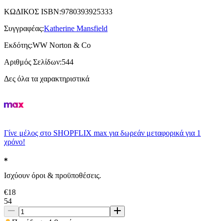
ΚΩΔΙΚΟΣ ISBN
:
9780393925333
Συγγραφέας
:
Katherine Mansfield
Εκδότης
:
WW Norton & Co
Αριθμός Σελίδων
:
544
Δες όλα τα χαρακτηριστικά
Γίνε μέλος στο SHOPFLIX max για δωρεάν μεταφορικά για 1
χρόνο!
Ισχύουν όροι & προϋποθέσεις.
€
18
54