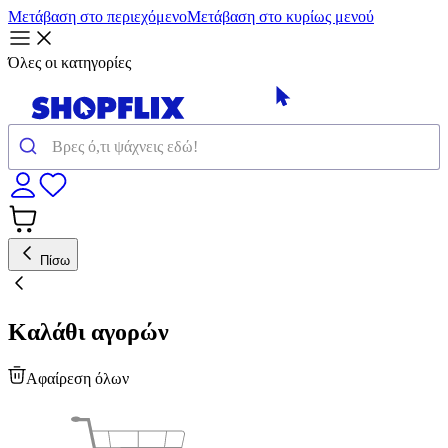
Μετάβαση στο περιεχόμενο
Μετάβαση στο κυρίως μενού
Όλες οι κατηγορίες
Πίσω
Καλάθι αγορών
Αφαίρεση όλων