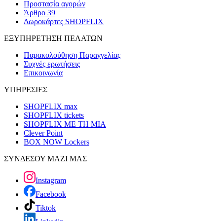
Προστασία αγορών
Άρθρο 39
Δωροκάρτες SHOPFLIX
ΕΞΥΠΗΡΕΤΗΣΗ ΠΕΛΑΤΩΝ
Παρακολούθηση Παραγγελίας
Συχνές ερωτήσεις
Επικοινωνία
ΥΠΗΡΕΣΙΕΣ
SHOPFLIX max
SHOPFLIX tickets
SHOPFLIX ΜΕ ΤΗ ΜΙΑ
Clever Point
BOX NOW Lockers
ΣΥΝΔΕΣΟΥ ΜΑΖΙ ΜΑΣ
Instagram
Facebook
Tiktok