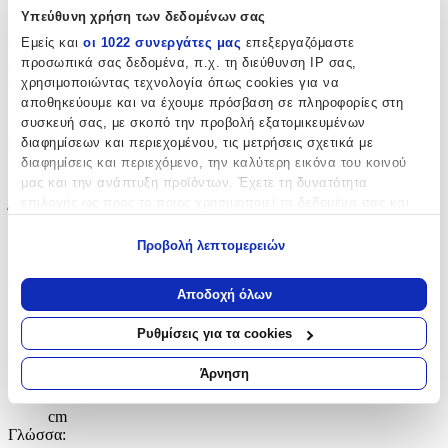
Υπεύθυνη χρήση των δεδομένων σας
Χαρακτηριστικά
Εμείς και
οι 1022 συνεργάτες μας
επεξεργαζόμαστε
προσωπικά σας δεδομένα, π.χ. τη διεύθυνση IP σας,
Συγγραφέας
:
χρησιμοποιώντας τεχνολογία όπως cookies για να
αποθηκεύουμε και να έχουμε πρόσβαση σε πληροφορίες στη
Katherine Mansfield
συσκευή σας, με σκοπό την προβολή εξατομικευμένων
διαφημίσεων και περιεχομένου, τις μετρήσεις σχετικά με
Εκδότης
:
διαφημίσεις και περιεχόμενο, την καλύτερη εικόνα του κοινού
WW Norton & Co
μας και την ανάπτυξη προϊόντων. Έχετε τη δυνατότητα
επιλογής ως προς το ποιος χρησιμοποιεί τα δεδομένα σας και
Έτος Έκδοσης
:
για ποιους σκοπούς.
Προβολή λεπτομερειών
0108
Εάν μας επιτρέπετε, θα θέλαμε επίσης:
Αριθμός Σελίδων
:
Να συλλέξουμε πληροφορίες σχετικά με τη γεωγραφική
Αποδοχή όλων
σας τοποθεσία, οι οποίες μπορεί να είναι ακριβείς σε
544
απόσταση μερικών μέτρων
Ρυθμίσεις για τα cookies
Να αναγνωρίσουμε τη συσκευή σας σαρώνοντας ενεργά
Διαστάσεις
:
για συγκεκριμένα χαρακτηριστικά (δακτυλικό αποτύπωμα)
Άρνηση
2.3x13x21.3
Μάθετε περισσότερα σχετικά με τον τρόπο επεξεργασίας των
προσωπικών σας δεδομένων και καθορίστε τις προτιμήσεις σας
cm
στην
ενότητα “Λεπτομέρειες”
. Μπορείτε να αλλάξετε ή να
Γλώσσα
: