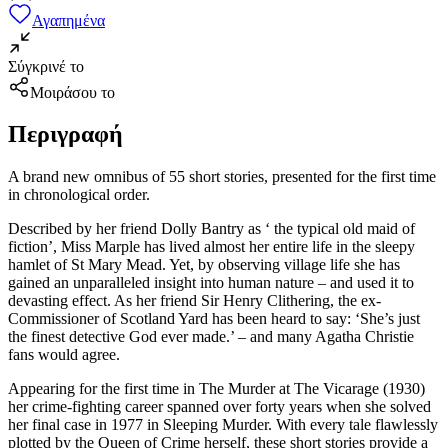
Αγαπημένα
Σύγκρινέ το
Μοιράσου το
Περιγραφή
A brand new omnibus of 55 short stories, presented for the first time
in chronological order.
Described by her friend Dolly Bantry as ‘ the typical old maid of
fiction’, Miss Marple has lived almost her entire life in the sleepy
hamlet of St Mary Mead. Yet, by observing village life she has
gained an unparalleled insight into human nature – and used it to
devasting effect. As her friend Sir Henry Clithering, the ex-
Commissioner of Scotland Yard has been heard to say: ‘She’s just
the finest detective God ever made.’ – and many Agatha Christie
fans would agree.
Appearing for the first time in The Murder at The Vicarage (1930)
her crime-fighting career spanned over forty years when she solved
her final case in 1977 in Sleeping Murder. With every tale flawlessly
plotted by the Queen of Crime herself, these short stories provide a