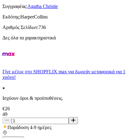
Συγγραφέας
:
Agatha Christie
Εκδότης
:
HarperCollins
Αριθμός Σελίδων
:
736
Δες όλα τα χαρακτηριστικά
Γίνε μέλος στο SHOPFLIX max για δωρεάν μεταφορικά για 1
χρόνο!
Ισχύουν όροι & προϋποθέσεις.
€
26
49
Παράδοση 4-9 ημέρες