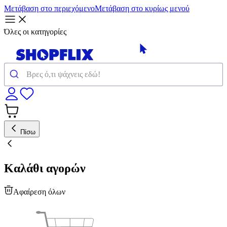
Μετάβαση στο περιεχόμενο
Μετάβαση στο κυρίως μενού
Όλες οι κατηγορίες
Πίσω
Καλάθι αγορών
Αφαίρεση όλων