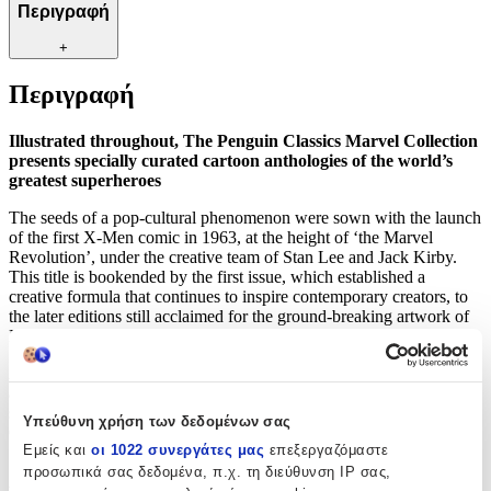
Περιγραφή
+
Περιγραφή
Illustrated throughout, The Penguin Classics Marvel Collection
presents specially curated cartoon anthologies of the world’s
greatest superheroes
The seeds of a pop-cultural phenomenon were sown with the launch
of the first X-Men comic in 1963, at the height of ‘the Marvel
Revolution’, under the creative team of Stan Lee and Jack Kirby.
This title is bookended by the first issue, which established a
creative formula that continues to inspire contemporary creators, to
the later editions still acclaimed for the ground-breaking artwork of
Neal Adams.
A foreword by Rainbow Rowell and a comprehensive introduction
and notes by Ben Saunders offer further insight into the enduring
significance of the X-Men and classic Marvel comics. This Penguin
Υπεύθυνη χρήση των δεδομένων σας
Classics black spine paperback features full-colour art.
Εμείς και
οι 1022 συνεργάτες μας
επεξεργαζόμαστε
προσωπικά σας δεδομένα, π.χ. τη διεύθυνση IP σας,
Χαρακτηριστικά