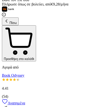
Πλήρωσε όπως σε βολεύει
,
από
€
9,28
/
μήνα
Πίσω
Προσθήκη στο καλάθι
Αγορά από
Book Odyssey
4.41
(
54
)
Αγαπημένα