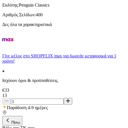
Εκδότης
:
Penguin Classics
Αριθμός Σελίδων
:
400
Δες όλα τα χαρακτηριστικά
Γίνε μέλος στο SHOPFLIX max για δωρεάν μεταφορικά για 1
χρόνο!
Ισχύουν όροι & προϋποθέσεις.
€
33
13
Παράδοση 4-9 ημέρες
Πίσω
Βάλε τον ΤΚ σου