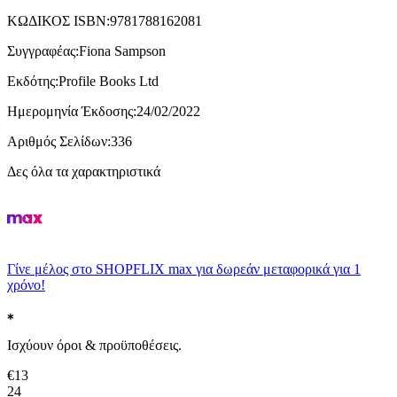
ΚΩΔΙΚΟΣ ISBN
:
9781788162081
Συγγραφέας
:
Fiona Sampson
Εκδότης
:
Profile Books Ltd
Ημερομηνία Έκδοσης
:
24/02/2022
Αριθμός Σελίδων
:
336
Δες όλα τα χαρακτηριστικά
Γίνε μέλος στο SHOPFLIX max για δωρεάν μεταφορικά για 1
χρόνο!
Ισχύουν όροι & προϋποθέσεις.
€
13
24