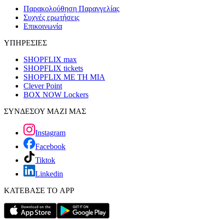
Παρακολούθηση Παραγγελίας
Συχνές ερωτήσεις
Επικοινωνία
ΥΠΗΡΕΣΙΕΣ
SHOPFLIX max
SHOPFLIX tickets
SHOPFLIX ΜΕ ΤΗ ΜΙΑ
Clever Point
BOX NOW Lockers
ΣΥΝΔΕΣΟΥ ΜΑΖΙ ΜΑΣ
Instagram
Facebook
Tiktok
Linkedin
ΚΑΤΕΒΑΣΕ ΤΟ APP