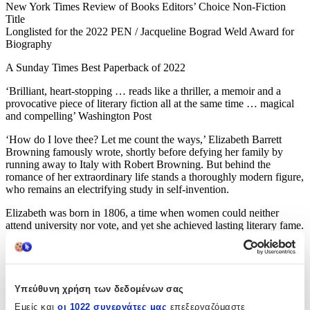
New York Times Review of Books Editors’ Choice Non-Fiction
Title
Longlisted for the 2022 PEN / Jacqueline Bograd Weld Award for
Biography
A Sunday Times Best Paperback of 2022
‘Brilliant, heart-stopping … reads like a thriller, a memoir and a
provocative piece of literary fiction all at the same time … magical
and compelling’ Washington Post
‘How do I love thee? Let me count the ways,’ Elizabeth Barrett
Browning famously wrote, shortly before defying her family by
running away to Italy with Robert Browning. But behind the
romance of her extraordinary life stands a thoroughly modern figure,
who remains an electrifying study in self-invention.
Elizabeth was born in 1806, a time when women could neither
attend university nor vote, and yet she achieved lasting literary fame.
She remains Britain’s greatest woman poet, whose work has
inspired writers from Emily Dickinson to George Eliot and Virginia
Woolf.
This vividly written biography, the first full study for over thirty
Υπεύθυνη χρήση των δεδομένων σας
years, incorporates recent archival discoveries to reveal the woman
Εμείς και
οι 1022 συνεργάτες μας
επεξεργαζόμαστε