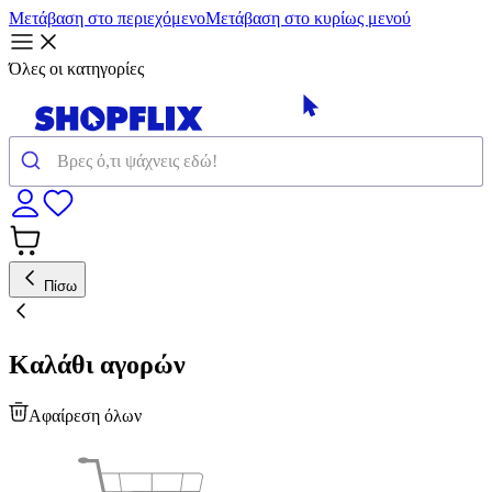
Μετάβαση στο περιεχόμενο
Μετάβαση στο κυρίως μενού
Όλες οι κατηγορίες
Πίσω
Καλάθι αγορών
Αφαίρεση όλων