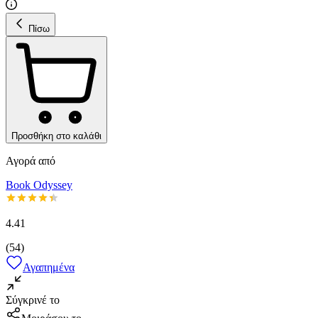
Πίσω
Προσθήκη στο καλάθι
Αγορά από
Book Odyssey
4.41
(
54
)
Αγαπημένα
Σύγκρινέ το