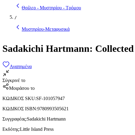
Θρίλερ - Μυστηρίου - Τρόμου
/
Μυστηρίου-Μεταφυσικά
Sadakichi Hartmann: Collected 
Αγαπημένα
Σύγκρινέ το
Μοιράσου το
ΚΩΔΙΚΟΣ SKU
:
SF-101057947
ΚΩΔΙΚΟΣ ISBN
:
9780993505621
Συγγραφέας
:
Sadakichi Hartmann
Εκδότης
:
Little Island Press