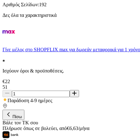
Αριθμός Σελίδων
:
192
Δες όλα τα χαρακτηριστικά
Γίνε μέλος στο SHOPFLIX max για δωρεάν μεταφορικά για 1 χρόνο
Ισχύουν όροι & προϋποθέσεις.
€
22
51
Παράδοση 4-9 ημέρες
Πίσω
Βάλε τον ΤΚ σου
Πλήρωσε όπως σε βολεύει
,
από
€
6,63
/
μήνα