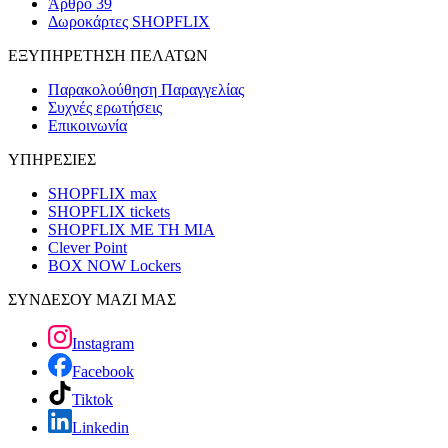
Άρθρο 39
Δωροκάρτες SHOPFLIX
ΕΞΥΠΗΡΕΤΗΣΗ ΠΕΛΑΤΩΝ
Παρακολούθηση Παραγγελίας
Συχνές ερωτήσεις
Επικοινωνία
ΥΠΗΡΕΣΙΕΣ
SHOPFLIX max
SHOPFLIX tickets
SHOPFLIX ΜΕ ΤΗ ΜΙΑ
Clever Point
BOX NOW Lockers
ΣΥΝΔΕΣΟΥ ΜΑΖΙ ΜΑΣ
Instagram
Facebook
Tiktok
Linkedin