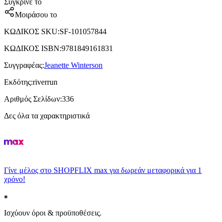
Σύγκρινέ το
Μοιράσου το
ΚΩΔΙΚΟΣ SKU
:
SF-101057844
ΚΩΔΙΚΟΣ ISBN
:
9781849161831
Συγγραφέας
:
Jeanette Winterson
Εκδότης
:
riverrun
Αριθμός Σελίδων
:
336
Δες όλα τα χαρακτηριστικά
Γίνε μέλος στο SHOPFLIX max για δωρεάν μεταφορικά για 1
χρόνο!
Ισχύουν όροι & προϋποθέσεις.