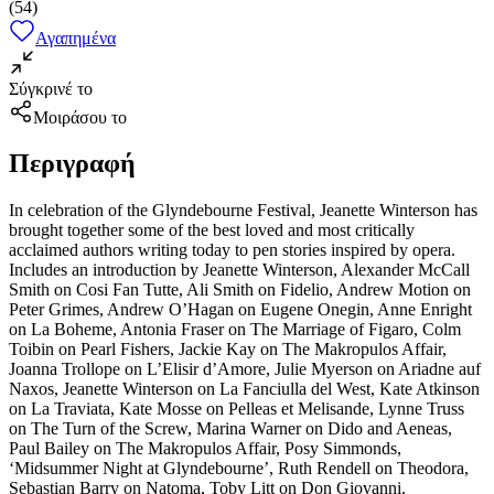
(
54
)
Αγαπημένα
Σύγκρινέ το
Μοιράσου το
Περιγραφή
In celebration of the Glyndebourne Festival, Jeanette Winterson has
brought together some of the best loved and most critically
acclaimed authors writing today to pen stories inspired by opera.
Includes an introduction by Jeanette Winterson, Alexander McCall
Smith on Cosi Fan Tutte, Ali Smith on Fidelio, Andrew Motion on
Peter Grimes, Andrew O’Hagan on Eugene Onegin, Anne Enright
on La Boheme, Antonia Fraser on The Marriage of Figaro, Colm
Toibin on Pearl Fishers, Jackie Kay on The Makropulos Affair,
Joanna Trollope on L’Elisir d’Amore, Julie Myerson on Ariadne auf
Naxos, Jeanette Winterson on La Fanciulla del West, Kate Atkinson
on La Traviata, Kate Mosse on Pelleas et Melisande, Lynne Truss
on The Turn of the Screw, Marina Warner on Dido and Aeneas,
Paul Bailey on The Makropulos Affair, Posy Simmonds,
‘Midsummer Night at Glyndebourne’, Ruth Rendell on Theodora,
Sebastian Barry on Natoma, Toby Litt on Don Giovanni.