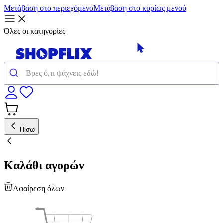
Μετάβαση στο περιεχόμενο
Μετάβαση στο κυρίως μενού
Όλες οι κατηγορίες
Πίσω
Καλάθι αγορών
Αφαίρεση όλων