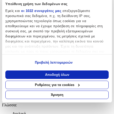
Χαρακτηριστικά
Υπεύθυνη χρήση των δεδομένων σας
Εμείς και
οι 1022 συνεργάτες μας
επεξεργαζόμαστε
Συγγραφέας
:
προσωπικά σας δεδομένα, π.χ. τη διεύθυνση IP σας,
χρησιμοποιώντας τεχνολογία όπως cookies για να
Jeanette Winterson
αποθηκεύουμε και να έχουμε πρόσβαση σε πληροφορίες στη
Εκδότης
:
συσκευή σας, με σκοπό την προβολή εξατομικευμένων
διαφημίσεων και περιεχομένου, τις μετρήσεις σχετικά με
riverrun
διαφημίσεις και περιεχόμενο, την καλύτερη εικόνα του κοινού
μας και την ανάπτυξη προϊόντων. Έχετε τη δυνατότητα
Αριθμός Σελίδων
:
επιλογής ως προς το ποιος χρησιμοποιεί τα δεδομένα σας και
για ποιους σκοπούς.
336
Προβολή λεπτομερειών
Διαστάσεις
:
Εάν μας επιτρέπετε, θα θέλαμε επίσης:
Να συλλέξουμε πληροφορίες σχετικά με τη γεωγραφική
2.1x14.8x20
Αποδοχή όλων
σας τοποθεσία, οι οποίες μπορεί να είναι ακριβείς σε
απόσταση μερικών μέτρων
cm
Ρυθμίσεις για τα cookies
Χαρτί Εξωφύλλου
:
Να αναγνωρίσουμε τη συσκευή σας σαρώνοντας ενεργά
για συγκεκριμένα χαρακτηριστικά (δακτυλικό αποτύπωμα)
Άρνηση
Paperback / softback
Μάθετε περισσότερα σχετικά με τον τρόπο επεξεργασίας των
προσωπικών σας δεδομένων και καθορίστε τις προτιμήσεις σας
Γλώσσα
:
στην
ενότητα “Λεπτομέρειες”
. Μπορείτε να αλλάξετε ή να
Αγγλικά