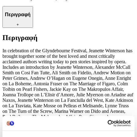
Περιγραφή
+
Περιγραφή
In celebration of the Glyndebourne Festival, Jeanette Winterson has
brought together some of the best loved and most critically
acclaimed authors writing today to pen stories inspired by opera.
Includes an introduction by Jeanette Winterson, Alexander McCall
Smith on Cosi Fan Tutte, Ali Smith on Fidelio, Andrew Motion on
Peter Grimes, Andrew O’Hagan on Eugene Onegin, Anne Enright
on La Boheme, Antonia Fraser on The Marriage of Figaro, Colm
Toibin on Pearl Fishers, Jackie Kay on The Makropulos Affair,
Joanna Trollope on L’Elisir d’Amore, Julie Myerson on Ariadne auf
Naxos, Jeanette Winterson on La Fanciulla del West, Kate Atkinson
on La Traviata, Kate Mosse on Pelleas et Melisande, Lynne Truss
on The Turn of the Screw, Marina Warner on Dido and Aeneas,
Paul Bailey on The Makropulos Affair, Posy Simmonds,
‘Midsummer Night at Glyndebourne’, Ruth Rendell on Theodora,
Sebastian Barry on Natoma, Toby Litt on Don Giovanni.