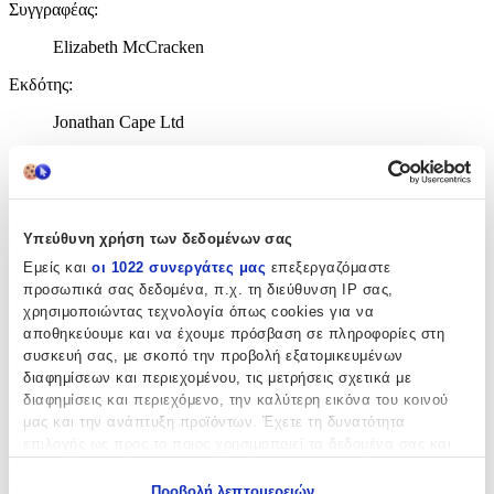
Συγγραφέας
:
Elizabeth McCracken
Εκδότης
:
Jonathan Cape Ltd
Αριθμός Σελίδων
:
256
Διαστάσεις
:
Υπεύθυνη χρήση των δεδομένων σας
Εμείς και
οι 1022 συνεργάτες μας
επεξεργαζόμαστε
1.9x13.5x21.6
προσωπικά σας δεδομένα, π.χ. τη διεύθυνση IP σας,
cm
χρησιμοποιώντας τεχνολογία όπως cookies για να
Χαρτί Εξωφύλλου
:
αποθηκεύουμε και να έχουμε πρόσβαση σε πληροφορίες στη
συσκευή σας, με σκοπό την προβολή εξατομικευμένων
Paperback / softback
διαφημίσεων και περιεχομένου, τις μετρήσεις σχετικά με
διαφημίσεις και περιεχόμενο, την καλύτερη εικόνα του κοινού
Γλώσσα
:
μας και την ανάπτυξη προϊόντων. Έχετε τη δυνατότητα
Αγγλικά
επιλογής ως προς το ποιος χρησιμοποιεί τα δεδομένα σας και
για ποιους σκοπούς.
ISBN
:
Προβολή λεπτομερειών