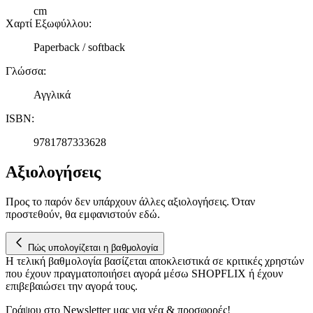
μας και την ανάπτυξη προϊόντων. Επίσης, κοινοποιούμε
cm
Χαρτί Εξωφύλλου
:
πληροφορίες σχετικά με την από μέρους σας χρήση της
τοποθεσίας μας στους συνεργάτες μέσων κοινωνικής
Paperback / softback
δικτύωσης, διαφημίσεων και ανάλυσης.
Γλώσσα
:
Αγγλικά
ISBN
:
9781787333628
Αξιολογήσεις
Προς το παρόν δεν υπάρχουν άλλες αξιολογήσεις. Όταν
προστεθούν, θα εμφανιστούν εδώ.
Πώς υπολογίζεται η βαθμολογία
Η τελική βαθμολογία βασίζεται αποκλειστικά σε κριτικές χρηστών
που έχουν πραγματοποιήσει αγορά μέσω SHOPFLIX ή έχουν
επιβεβαιώσει την αγορά τους.
Γράψου στο Νewsletter μας για νέα & προσφορές!