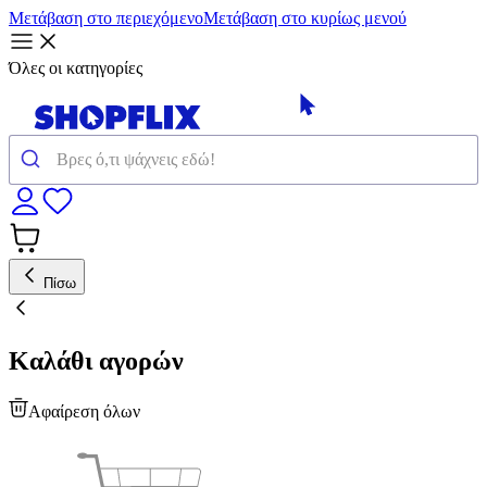
Μετάβαση στο περιεχόμενο
Μετάβαση στο κυρίως μενού
Όλες οι κατηγορίες
Πίσω
Καλάθι αγορών
Αφαίρεση όλων