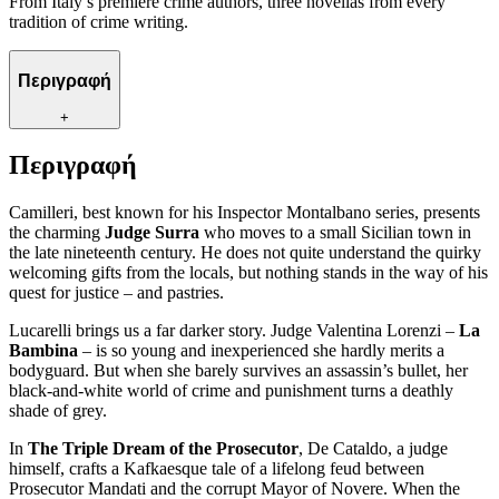
From Italy’s premiere crime authors, three novellas from every
tradition of crime writing.
Περιγραφή
+
Περιγραφή
Camilleri, best known for his Inspector Montalbano series, presents
the charming
Judge Surra
who moves to a small Sicilian town in
the late nineteenth century. He does not quite understand the quirky
welcoming gifts from the locals, but nothing stands in the way of his
quest for justice – and pastries.
Lucarelli brings us a far darker story. Judge Valentina Lorenzi –
La
Bambina
– is so young and inexperienced she hardly merits a
bodyguard. But when she barely survives an assassin’s bullet, her
black-and-white world of crime and punishment turns a deathly
shade of grey.
In
The Triple Dream of the Prosecutor
, De Cataldo, a judge
himself, crafts a Kafkaesque tale of a lifelong feud between
Prosecutor Mandati and the corrupt Mayor of Novere. When the