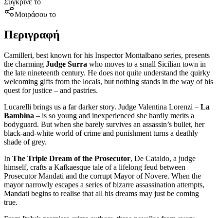
Σύγκρινέ το
Μοιράσου το
Περιγραφή
Camilleri, best known for his Inspector Montalbano series, presents
the charming
Judge Surra
who moves to a small Sicilian town in
the late nineteenth century. He does not quite understand the quirky
welcoming gifts from the locals, but nothing stands in the way of his
quest for justice – and pastries.
Lucarelli brings us a far darker story. Judge Valentina Lorenzi –
La
Bambina
– is so young and inexperienced she hardly merits a
bodyguard. But when she barely survives an assassin’s bullet, her
black-and-white world of crime and punishment turns a deathly
shade of grey.
In
The Triple Dream of the Prosecutor
, De Cataldo, a judge
himself, crafts a Kafkaesque tale of a lifelong feud between
Prosecutor Mandati and the corrupt Mayor of Novere. When the
mayor narrowly escapes a series of bizarre assassination attempts,
Mandati begins to realise that all his dreams may just be coming
true.