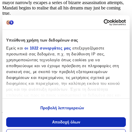
mayor narrowly escapes a series of bizarre assassination attempts,
Mandati begins to realise that all his dreams may just be coming
true.
From Italy’s premiere crime authors, three novellas from every
tradition of crime writing.
Χαρακτηριστικά
Υπεύθυνη χρήση των δεδομένων σας
Εμείς και
οι 1022 συνεργάτες μας
επεξεργαζόμαστε
Συγγραφέας
:
προσωπικά σας δεδομένα, π.χ. τη διεύθυνση IP σας,
χρησιμοποιώντας τεχνολογία όπως cookies για να
Giancarlo De Cataldo
αποθηκεύουμε και να έχουμε πρόσβαση σε πληροφορίες στη
συσκευή σας, με σκοπό την προβολή εξατομικευμένων
Εκδότης
:
διαφημίσεων και περιεχομένου, τις μετρήσεις σχετικά με
MacLehose Press
διαφημίσεις και περιεχόμενο, την καλύτερη εικόνα του κοινού
μας και την ανάπτυξη προϊόντων. Έχετε τη δυνατότητα
Ημερομηνία Έκδοσης
:
επιλογής ως προς το ποιος χρησιμοποιεί τα δεδομένα σας και
για ποιους σκοπούς.
14/07/2015
Προβολή λεπτομερειών
Εάν μας επιτρέπετε, θα θέλαμε επίσης:
Έτος Έκδοσης
:
Να συλλέξουμε πληροφορίες σχετικά με τη γεωγραφική
Αποδοχή όλων
0714
σας τοποθεσία, οι οποίες μπορεί να είναι ακριβείς σε
απόσταση μερικών μέτρων