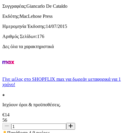
Συγγραφέας
:
Giancarlo De Cataldo
Εκδότης
:
MacLehose Press
Ημερομηνία Έκδοσης
:
14/07/2015
Αριθμός Σελίδων
:
176
Δες όλα τα χαρακτηριστικά
Γίνε μέλος στο SHOPFLIX max για δωρεάν μεταφορικά για 1
χρόνο!
Ισχύουν όροι & προϋποθέσεις.
€
14
56
Παράδοση 4-9 ημέρες