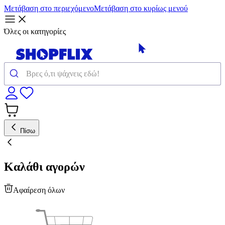
Μετάβαση στο περιεχόμενο
Μετάβαση στο κυρίως μενού
Όλες οι κατηγορίες
Πίσω
Καλάθι αγορών
Αφαίρεση όλων