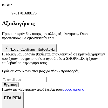
αναλύουμε την κυκλοφορία μας. Εμείς και οι 1022 συνεργάτες
ISBN
:
μας επεξεργαζόμαστε προσωπικά σας δεδομένα, π.χ. τη
διεύθυνση IP σας, χρησιμοποιώντας τεχνολογία όπως cookies
9781781688175
για να αποθηκεύουμε και να έχουμε πρόσβαση σε πληροφορίες
Αξιολογήσεις
στη συσκευή σας, με σκοπό την προβολή εξατομικευμένων
διαφημίσεων και περιεχομένου, τις μετρήσεις σχετικά με
διαφημίσεις και περιεχόμενο, την καλύτερη εικόνα του κοινού
Προς το παρόν δεν υπάρχουν άλλες αξιολογήσεις. Όταν
μας και την ανάπτυξη προϊόντων. Επίσης, κοινοποιούμε
προστεθούν, θα εμφανιστούν εδώ.
πληροφορίες σχετικά με την από μέρους σας χρήση της
τοποθεσίας μας στους συνεργάτες μέσων κοινωνικής
Πώς υπολογίζεται η βαθμολογία
δικτύωσης, διαφημίσεων και ανάλυσης.
Η τελική βαθμολογία βασίζεται αποκλειστικά σε κριτικές χρηστών
που έχουν πραγματοποιήσει αγορά μέσω SHOPFLIX ή έχουν
επιβεβαιώσει την αγορά τους.
Γράψου στο Νewsletter μας για νέα & προσφορές!
Εγγραφή
Πατώντας «Εγγραφή» αποδέχεσαι τους
όρους χρήσης
ΕΤΑΙΡΕΙΑ