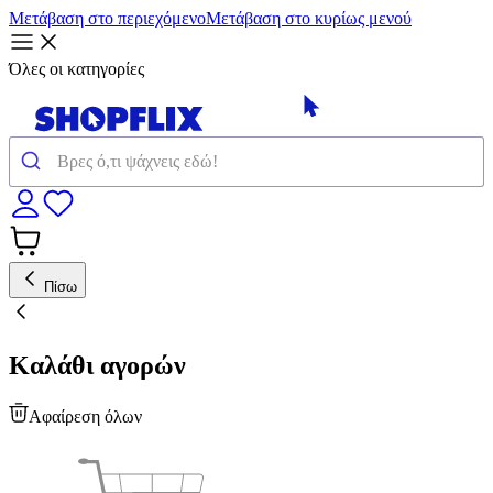
Μετάβαση στο περιεχόμενο
Μετάβαση στο κυρίως μενού
Όλες οι κατηγορίες
Πίσω
Καλάθι αγορών
Αφαίρεση όλων