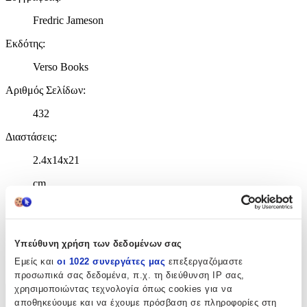
Fredric Jameson
Εκδότης
:
Verso Books
Αριθμός Σελίδων
:
432
Διαστάσεις
:
2.4x14x21
cm
Γλώσσα
:
Αγγλικά
ISBN
:
Υπεύθυνη χρήση των δεδομένων σας
Εμείς και
οι 1022 συνεργάτες μας
επεξεργαζόμαστε
9781781688175
προσωπικά σας δεδομένα, π.χ. τη διεύθυνση IP σας,
χρησιμοποιώντας τεχνολογία όπως cookies για να
Χαρακτηριστικά
αποθηκεύουμε και να έχουμε πρόσβαση σε πληροφορίες στη