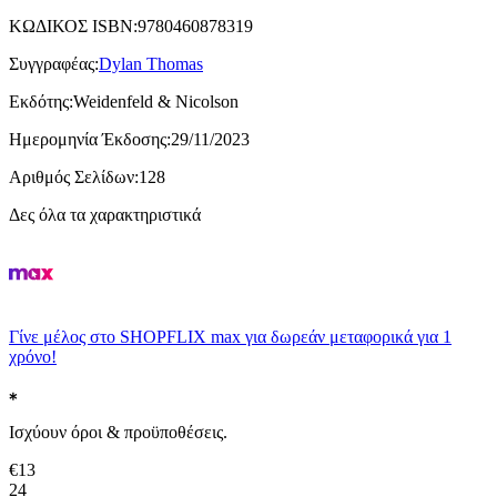
ΚΩΔΙΚΟΣ ISBN
:
9780460878319
Συγγραφέας
:
Dylan Thomas
Εκδότης
:
Weidenfeld & Nicolson
Ημερομηνία Έκδοσης
:
29/11/2023
Αριθμός Σελίδων
:
128
Δες όλα τα χαρακτηριστικά
Γίνε μέλος στο SHOPFLIX max για δωρεάν μεταφορικά για 1
χρόνο!
Ισχύουν όροι & προϋποθέσεις.
€
13
24