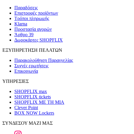
Παραδόσεις
Επιστροφές προϊόντων
Τρόποι πληρωμής
Klarna
Προστασία αγορών
Άρθρο 39
Δωροκάρτες SHOPFLIX
ΕΞΥΠΗΡΕΤΗΣΗ ΠΕΛΑΤΩΝ
Παρακολούθηση Παραγγελίας
Συχνές ερωτήσεις
Επικοινωνία
ΥΠΗΡΕΣΙΕΣ
SHOPFLIX max
SHOPFLIX tickets
SHOPFLIX ΜΕ ΤΗ ΜΙΑ
Clever Point
BOX NOW Lockers
ΣΥΝΔΕΣΟΥ ΜΑΖΙ ΜΑΣ