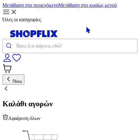
Μετάβαση στο περιεχόμενο
Μετάβαση στο κυρίως μενού
Όλες οι κατηγορίες
Πίσω
Καλάθι αγορών
Αφαίρεση όλων