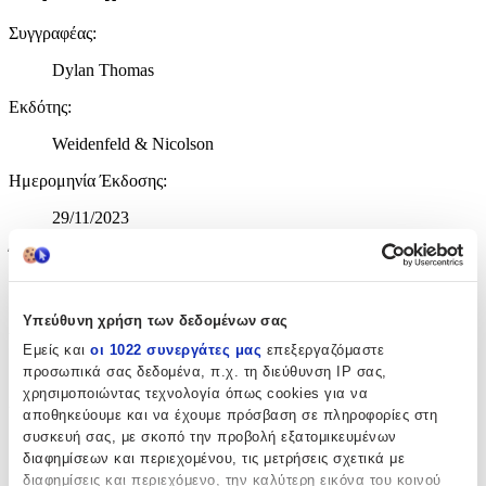
Συγγραφέας
:
Dylan Thomas
Εκδότης
:
Weidenfeld & Nicolson
Ημερομηνία Έκδοσης
:
29/11/2023
Έτος Έκδοσης
:
1101
Υπεύθυνη χρήση των δεδομένων σας
Αριθμός Σελίδων
:
Εμείς και
οι 1022 συνεργάτες μας
επεξεργαζόμαστε
128
προσωπικά σας δεδομένα, π.χ. τη διεύθυνση IP σας,
χρησιμοποιώντας τεχνολογία όπως cookies για να
Διαστάσεις
:
αποθηκεύουμε και να έχουμε πρόσβαση σε πληροφορίες στη
συσκευή σας, με σκοπό την προβολή εξατομικευμένων
1x19.9x13.2
διαφημίσεων και περιεχομένου, τις μετρήσεις σχετικά με
cm
διαφημίσεις και περιεχόμενο, την καλύτερη εικόνα του κοινού